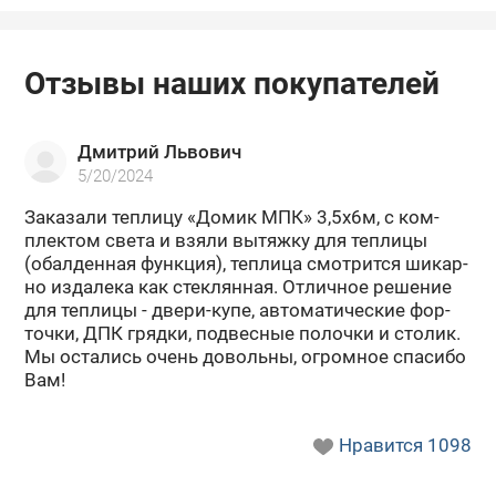
Отзывы наших покупателей
Дмитрий Львович
5/20/2024
За­ка­за­ли теп­ли­цу «Домик МПК» 3,5х6м, с ком­
плек­том света и взяли вы­тяж­ку для теп­ли­цы
(обал­ден­ная функ­ция), теп­ли­ца смот­рит­ся ши­кар­
но из­да­ле­ка как стек­лян­ная. От­лич­ное ре­ше­ние
для теп­ли­цы - двери-​купе, ав­то­ма­ти­че­ские фор­
точ­ки, ДПК гряд­ки, под­вес­ные по­лоч­ки и сто­лик.
Мы оста­лись очень до­воль­ны, огром­ное спа­си­бо
Вам!
Нравится
1098