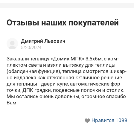
Отзывы наших покупателей
Дмитрий Львович
5/20/2024
За­ка­за­ли теп­ли­цу «Домик МПК» 3,5х6м, с ком­
плек­том света и взяли вы­тяж­ку для теп­ли­цы
(обал­ден­ная функ­ция), теп­ли­ца смот­рит­ся ши­кар­
но из­да­ле­ка как стек­лян­ная. От­лич­ное ре­ше­ние
для теп­ли­цы - двери-​купе, ав­то­ма­ти­че­ские фор­
точ­ки, ДПК гряд­ки, под­вес­ные по­лоч­ки и сто­лик.
Мы оста­лись очень до­воль­ны, огром­ное спа­си­бо
Вам!
Нравится
1099