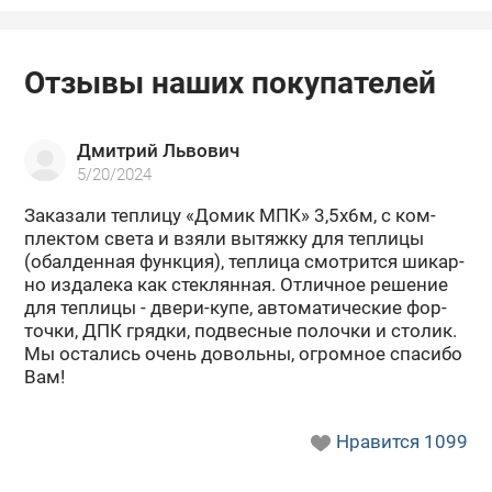
Отзывы наших покупателей
Дмитрий Львович
5/20/2024
За­ка­за­ли теп­ли­цу «Домик МПК» 3,5х6м, с ком­
плек­том света и взяли вы­тяж­ку для теп­ли­цы
(обал­ден­ная функ­ция), теп­ли­ца смот­рит­ся ши­кар­
но из­да­ле­ка как стек­лян­ная. От­лич­ное ре­ше­ние
для теп­ли­цы - двери-​купе, ав­то­ма­ти­че­ские фор­
точ­ки, ДПК гряд­ки, под­вес­ные по­лоч­ки и сто­лик.
Мы оста­лись очень до­воль­ны, огром­ное спа­си­бо
Вам!
Нравится
1099