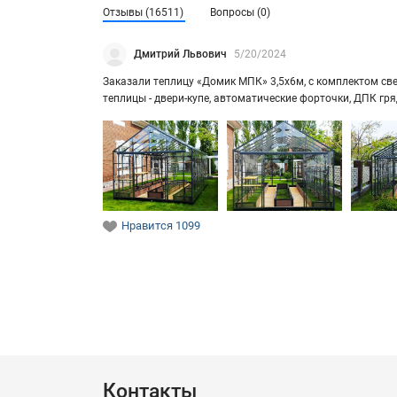
Отзывы (16511)
Вопросы (0)
Дмитрий Львович
5/20/2024
За­ка­за­ли теп­ли­цу «Домик МПК» 3,5х6м, с ком­плек­том свет
теп­ли­цы - двери-​купе, ав­то­ма­ти­че­ские фор­точ­ки, ДПК г
Нравится
1099
Контакты