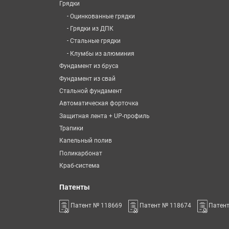
Грядки
-
Оцинкованные грядки
-
Грядки из ДПК
-
Стальные грядки
-
Клумбы из алюминия
Фундамент из бруса
Фундамент из свай
Стальной фундамент
Автоматическая форточка
Защитная лента + UP-профиль
Трапики
Капельный полив
Поликарбонат
Краб-система
Патенты
Патент № 118669
Патент № 118674
Патен