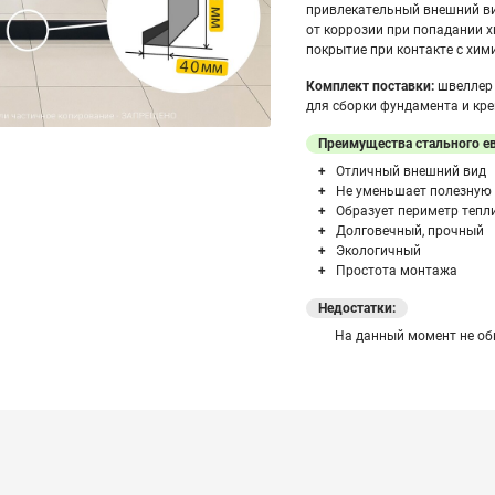
привлекательный внешний ви
от коррозии при попадании 
покрытие при контакте с хим
Комплект поставки:
швеллер 
для сборки фундамента
и кре
Преимущества стального е
Отличный внешний вид
Не уменьшает полезную
Образует периметр тепли
Долговечный, прочный
Экологичный
Простота монтажа
Недостатки:
На данный момент не о