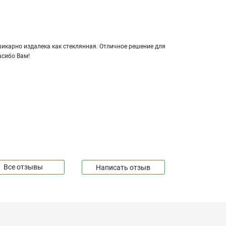
кар­но из­да­ле­ка как стек­лян­ная. От­лич­ное ре­ше­ние для
а­си­бо Вам!
Все отзывы
Написать отзыв