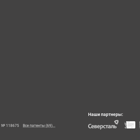
Наши партнеры:
т № 118675
Все патенты (69)...