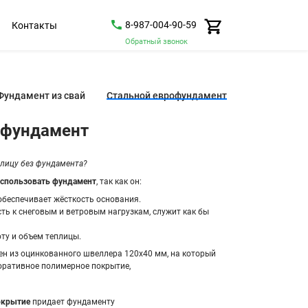
8-987-004-90-59
Контакты
Обратный звонок
Фундамент из свай
Стальной еврофундамент
офундамент
плицу без фундамента?
спользовать фундамент
, так как он:
беспечивает жёсткость основания.
сть к снеговым
и ветровым нагрузкам, служит как бы
у и объем теплицы.
н из оцинкованного швеллера 120х40 мм, на который
оративное полимерное покрытие,
окрытие
придает фундаменту