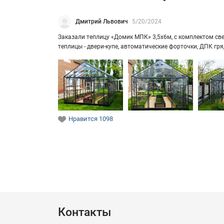
Дмитрий Львович
5/20/2024
За­ка­за­ли теп­ли­цу «Домик МПК» 3,5х6м, с ком­плек­том свет
теп­ли­цы - двери-​купе, ав­то­ма­ти­че­ские фор­точ­ки, ДПК г
Нравится
1098
Контакты