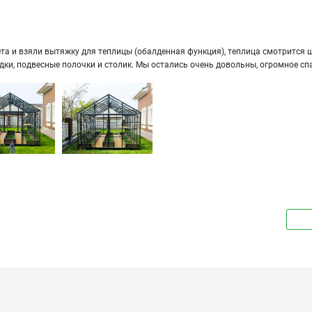
а и взяли вы­тяж­ку для теп­ли­цы (обал­ден­ная функ­ция), теп­ли­ца смот­рит­ся ши­
ряд­ки, под­вес­ные по­лоч­ки и сто­лик. Мы оста­лись очень до­воль­ны, огром­ное сп