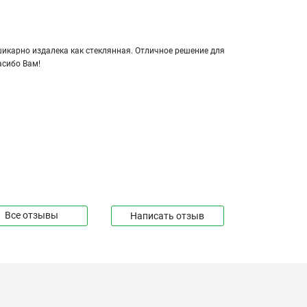
Видеоинструкция по сборке теплицы
«Рублевская Люкс 3м»
кар­но из­да­ле­ка как стек­лян­ная. От­лич­ное ре­ше­ние для
а­си­бо Вам!
Видеоинструкция по сборке теплицы
«Домик 2,5м»
Видеоинструкция по установке грядок
из ДПК
Видеоинструкция по сборке теплицы
«Основа»
Все отзывы
Написать отзыв
Видеоинструкция по установке
теплицы на фундамент из свай