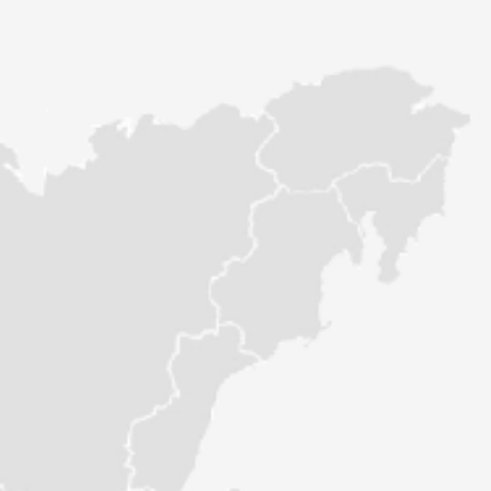
Видеоинструкция по установке
автоматической форточки
Видеоинструкция по сборке теплицы
«Про 2,5м»