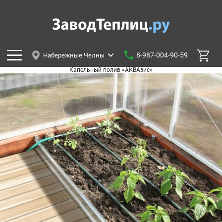
8-987-004-90-59
Набережные Челны
Капельный полив «АКВАзис»