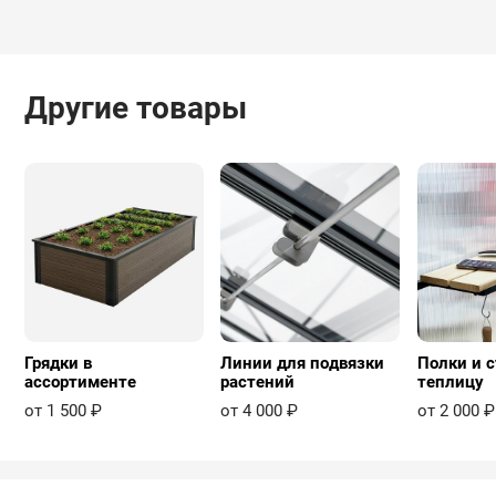
Другие товары
Грядки в
Линии для подвязки
Полки и с
ассортименте
растений
теплицу
от 1 500 ₽
от 4 000 ₽
от 2 000 ₽