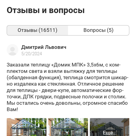
Отзывы и вопросы
Отзывы (16511)
Вопросы (5)
Дмитрий Львович
5/20/2024
За­ка­за­ли теп­ли­цу «Домик МПК» 3,5х6м, с ком­
плек­том света и взяли вы­тяж­ку для теп­ли­цы
(обал­ден­ная функ­ция), теп­ли­ца смот­рит­ся ши­кар­
но из­да­ле­ка как стек­лян­ная. От­лич­ное ре­ше­ние
для теп­ли­цы - двери-​купе, ав­то­ма­ти­че­ские фор­
точ­ки, ДПК гряд­ки, под­вес­ные по­лоч­ки и сто­лик.
Мы оста­лись очень до­воль­ны, огром­ное спа­си­бо
Вам!