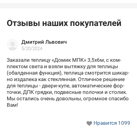
Отзывы наших покупателей
Дмитрий Львович
5/20/2024
За­ка­за­ли теп­ли­цу «Домик МПК» 3,5х6м, с ком­
плек­том света и взяли вы­тяж­ку для теп­ли­цы
(обал­ден­ная функ­ция), теп­ли­ца смот­рит­ся ши­кар­
но из­да­ле­ка как стек­лян­ная. От­лич­ное ре­ше­ние
для теп­ли­цы - двери-​купе, ав­то­ма­ти­че­ские фор­
точ­ки, ДПК гряд­ки, под­вес­ные по­лоч­ки и сто­лик.
Мы оста­лись очень до­воль­ны, огром­ное спа­си­бо
Вам!
Нравится
1099