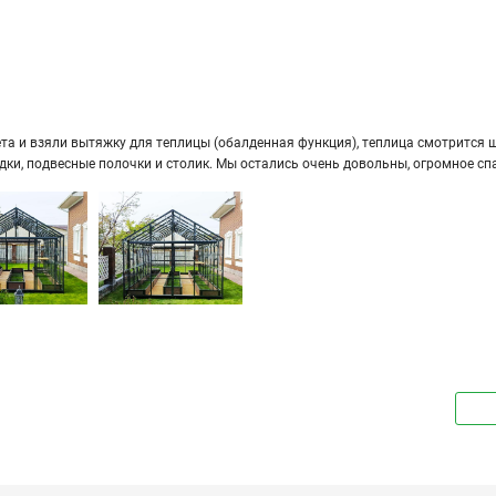
а и взяли вы­тяж­ку для теп­ли­цы (обал­ден­ная функ­ция), теп­ли­ца смот­рит­ся ши­
ряд­ки, под­вес­ные по­лоч­ки и сто­лик. Мы оста­лись очень до­воль­ны, огром­ное сп