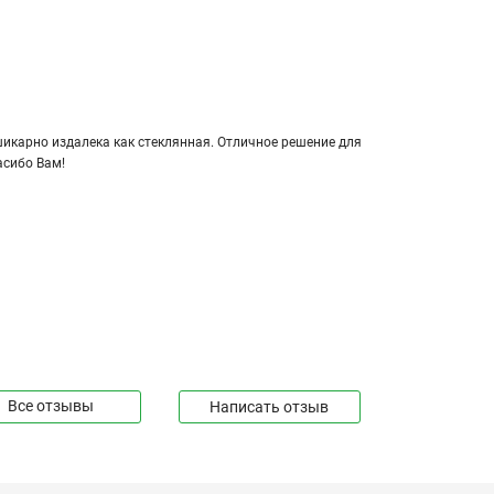
кар­но из­да­ле­ка как стек­лян­ная. От­лич­ное ре­ше­ние для
а­си­бо Вам!
Все отзывы
Написать отзыв