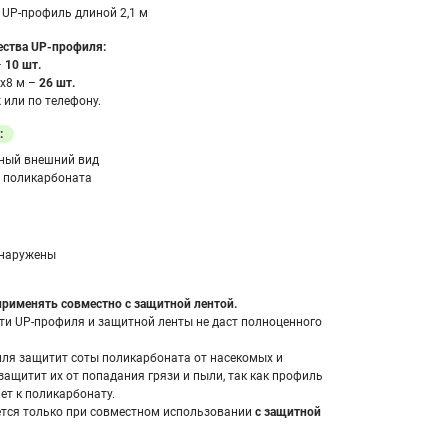
: UP-профиль длиной 2,1 м
ества UP-профиля:
–
10 шт.
х8 м –
26 шт.
или по телефону.
:
нный внешний вид
 поликарбоната
бнаружены
рименять совместно с защитной лентой.
ти UP-профиля и защитной ленты не даст полноценного
ля защитит соты поликарбоната от насекомых и
защитит их от попадания грязи и пыли, так как профиль
ет к поликарбонату.
тся только при совместном использовании
с защитной