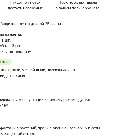
Птицы пытаются
Проклевывают дыры
достать насекомых
в вашем поликарбонате
Защитная лента длиной 25 пог. м
ства ленты:
–
1 шт.
х8 м –
3 шт.
или по телефону.
енты:
а от грязи, мелкой пыли, насекомых и пр.
 вида теплицы
ждена при эксплуатации и поэтому рекомендуется
илем.
орастанию растений, проникновению насекомых в соты
ию защитной ленты.