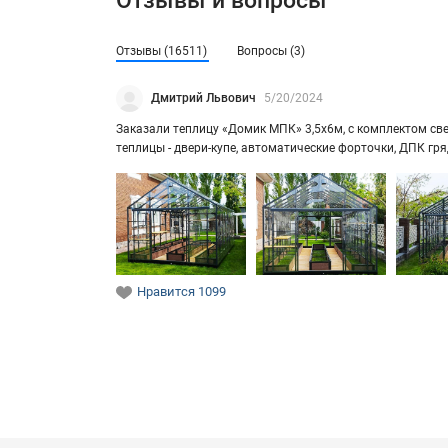
Отзывы и вопросы
Отзывы (16511)
Вопросы (3)
Дмитрий Львович
5/20/2024
За­ка­за­ли теп­ли­цу «Домик МПК» 3,5х6м, с ком­плек­том свет
теп­ли­цы - двери-​купе, ав­то­ма­ти­че­ские фор­точ­ки, ДПК г
Нравится
1099