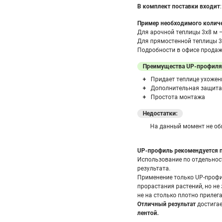
В комплект поставки входит
Пример необходимого колич
Для арочной теплицы 3х8 м 
Для прямостенной теплицы 3
Подробности в офисе продаж 
Преимущества UP-профиля
Придает теплице ухоже
Дополнительная защита
Простота монтажа
Недостатки:
На данный момент не о
UP-профиль рекомендуется п
Использование по отдельнос
результата.
Применение только UP-профи
прорастания растений, но не 
не на столько плотно прилега
Отличный результат
достигае
лентой.