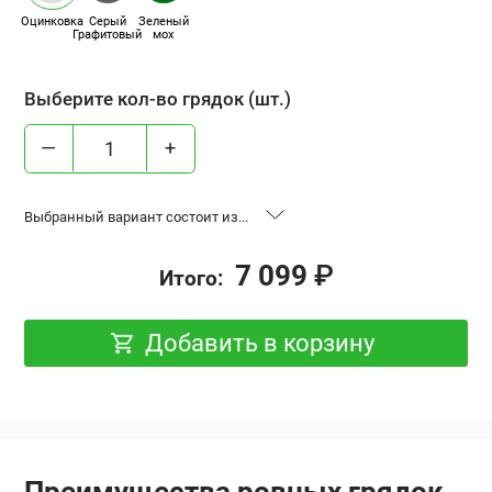
Оцинковка
Серый
Зеленый
Графитовый
мох
Выберите кол-во грядок (шт.)
—
+
Выбранный вариант состоит из...
“Ровная грядка”, высота 65 см, база 0.6x2 м,
1 шт.
7 099
₽
Итого:
оцинковка
Добавить в корзину
Преимущества ровных грядок