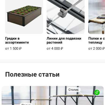
Грядки в
Линии для подвязки
Полки и с
ассортименте
растений
теплицу
от 1 500 ₽
от 4 000 ₽
от 2 000 ₽
Полезные статьи