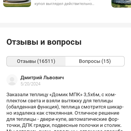
нагруженных местах.
купол выглядел действительно
эстетично и гармонично, без
компромиссов - используйте
фирменный подиум.
Отзывы и вопросы
Отзывы (16511)
Вопросы (15)
Дмитрий Львович
5/20/2024
За­ка­за­ли теп­ли­цу «Домик МПК» 3,5х6м, с ком­
плек­том света и взяли вы­тяж­ку для теп­ли­цы
(обал­ден­ная функ­ция), теп­ли­ца смот­рит­ся ши­кар­
но из­да­ле­ка как стек­лян­ная. От­лич­ное ре­ше­ние
для теп­ли­цы - двери-​купе, ав­то­ма­ти­че­ские фор­
точ­ки, ДПК гряд­ки, под­вес­ные по­лоч­ки и сто­лик.