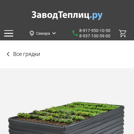
8-917-950-10-50
Самара
8-937-100-59-00
Все грядки