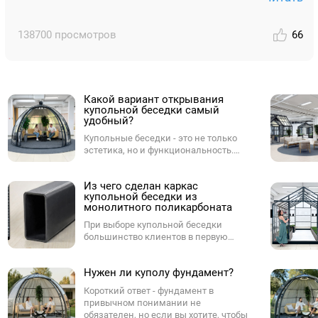
138700 просмотров
66
Какой вариант открывания
купольной беседки самый
удобный?
Купольные беседки - это не только
эстетика, но и функциональность.
Одним из ключевых параметров при
выборе купола является способ
Из чего сделан каркас
открывания. От него зависит,
купольной беседки из
насколько комфортно будет
монолитного поликарбоната
пользоваться куполом в
повседневной жизни - будь то на
При выборе купольной беседки
участке, в ресторане, у бассейна или в
большинство клиентов в первую
лаунж-зоне. Разберёмся, какие
очередь смотрят на форму и внешний
варианты бывают, и какой из них -
вид, но ненужно забывать про каркас,
оптимальный.
Нужен ли куполу фундамент?
который определяет, как купол будет
выглядеть через 3, 5, и 7 лет,
Короткий ответ - фундамент в
насколько мягко будут работать двери
привычном понимании не
и не появится ли ржавчина в самых
обязателен, но если вы хотите, чтобы