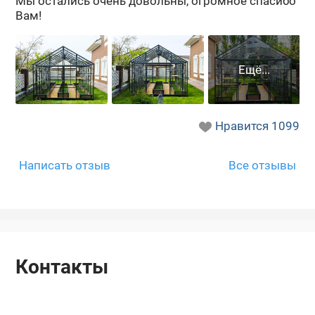
Мы оста­лись очень до­воль­ны, огром­ное спа­си­бо
Вам!
Нравится
1099
Написать отзыв
Все отзывы
Контакты