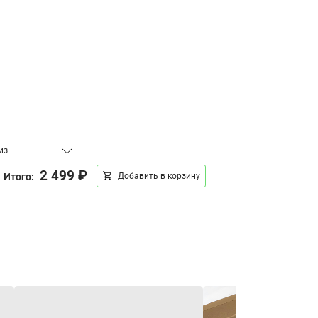
з...
 см,
база 3x4 м, оцинковка
1 шт.
2 499
₽
Итого:
Добавить в корзину