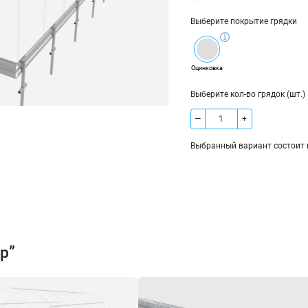
Выберите покрытие грядки
Оцинковка
Выберите кол-во грядок (шт.)
—
+
Выбранный вариант состоит и
Грядка “Периметр”, высота 17
р”