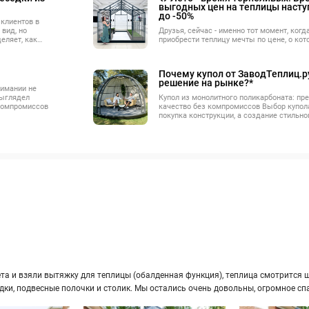
выгодных цен на теплицы насту
до -50%
клиентов в
вид, но
Друзья, сейчас - именно тот момент, ког
еляет, как
приобрести теплицу мечты по цене, о ко
асколько мягко
можно было только мечтать.
чина в самых
Почему купол от ЗаводТеплиц.р
решение на рынке?*
нимании не
выглядел
Купол из монолитного поликарбоната: пр
 компромиссов
качество без компромиссов Выбор купола
покупка конструкции, а создание стильно
и комфортного пространства. Купола от 
это уникальное сочетание дизайна, прочн
Мы учли все недостатки стандартных ре
продукт, который, как мы считаем, прево
качеству, функциональности и эстетике.
а и взяли вы­тяж­ку для теп­ли­цы (обал­ден­ная функ­ция), теп­ли­ца смот­рит­ся ши­
ряд­ки, под­вес­ные по­лоч­ки и сто­лик. Мы оста­лись очень до­воль­ны, огром­ное сп