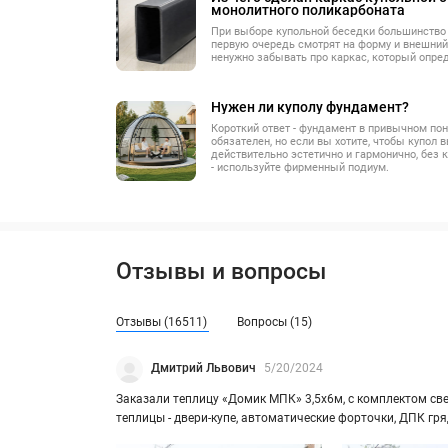
монолитного поликарбоната
При выборе купольной беседки большинство 
первую очередь смотрят на форму и внешний 
ненужно забывать про каркас, который опред
купол будет выглядеть через 3, 5, и 7 лет, н
будут работать двери и не появится ли ржав
нагруженных местах.
Нужен ли куполу фундамент?
Короткий ответ - фундамент в привычном по
обязателен, но если вы хотите, чтобы купол 
действительно эстетично и гармонично, без
- используйте фирменный подиум.
Отзывы и вопросы
Отзывы (16511)
Вопросы (15)
Дмитрий Львович
5/20/2024
За­ка­за­ли теп­ли­цу «Домик МПК» 3,5х6м, с ком­плек­том свет
теп­ли­цы - двери-​купе, ав­то­ма­ти­че­ские фор­точ­ки, ДПК г