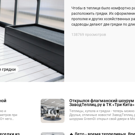
Чтобы в теплице было комфортно р
расположить грядки. Их оформление
прополке и других хозяйственных ра
садоводы делают две грядки по длин
138769 просмотров
ной
Открылся флагманский шоурум
ЗаводТеплиц.ру в ТК «Три Кита»
но и
Теплицы, купола и грядки - теперь можно
метров при
Друзья, отличные новости! ЗаводТеплиц.р
От него
шоурума GreenDi открыл свой двери в Мо
ваться
торговом комплексе «Три Кита» на Минс
астке, в
берёмся, какие
беседки из
🔥 Лето - время терпеливых. В
ный.