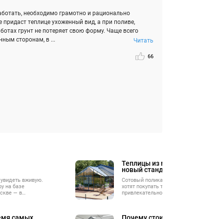
аботать, необходимо грамотно и рационально
 придаст теплице ухоженный вид, а при поливе,
ботах грунт не потеряет свою форму. Чаще всего
ным сторонам, в ...
Читать
66
Теплицы из монолитного пол
новый стандарт, в котором ес
 увидеть вживую.
Сотовый поликарбонат уже в прошлом
у на базе
хотят покупать теплицы, которые тер
скве — в
привлекательность сразу после сборк
ком шоссе.
наполняются грязью в сотах и требую
доработок. Сегодня тренд на стиль, н
долговечность - а это именно теплиц
ремя самых
Почему стоит покупать тепл
поликарбоната!