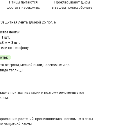
Птицы пытаются
Проклевывают дыры
достать насекомых
в вашем поликарбонате
Защитная лента длиной 25 пог. м
ства ленты:
–
1 шт.
х8 м –
3 шт.
или по телефону.
енты:
а от грязи, мелкой пыли, насекомых и пр.
 вида теплицы
ждена при эксплуатации и поэтому рекомендуется
илем.
орастанию растений, проникновению насекомых в соты
ию защитной ленты.