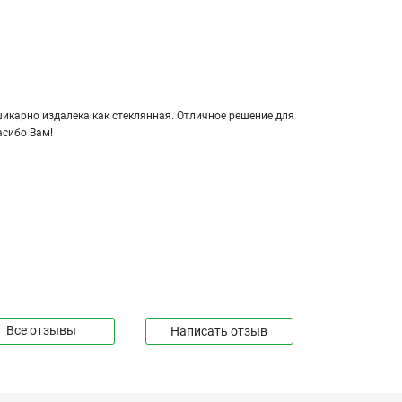
кар­но из­да­ле­ка как стек­лян­ная. От­лич­ное ре­ше­ние для
а­си­бо Вам!
Все отзывы
Написать отзыв