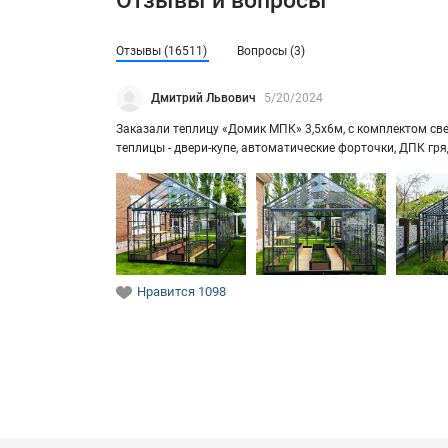
Отзывы и вопросы
Отзывы (16511)
Вопросы (3)
Дмитрий Львович
5/20/2024
За­ка­за­ли теп­ли­цу «Домик МПК» 3,5х6м, с ком­плек­том свет
теп­ли­цы - двери-​купе, ав­то­ма­ти­че­ские фор­точ­ки, ДПК г
Нравится
1098