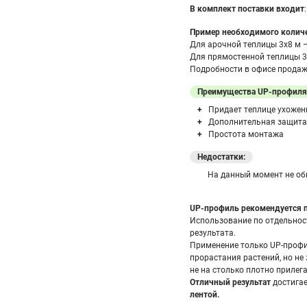
В комплект поставки входит
Пример необходимого колич
Для арочной теплицы 3х8 м 
Для прямостенной теплицы 3
Подробности в офисе продаж 
Преимущества UP-профиля
Придает теплице ухоже
Дополнительная защита
Простота монтажа
Недостатки:
На данный момент не о
UP-профиль рекомендуется п
Использование по отдельнос
результата.
Применение только UP-профи
прорастания растений, но не 
не на столько плотно прилега
Отличный результат
достигае
лентой.