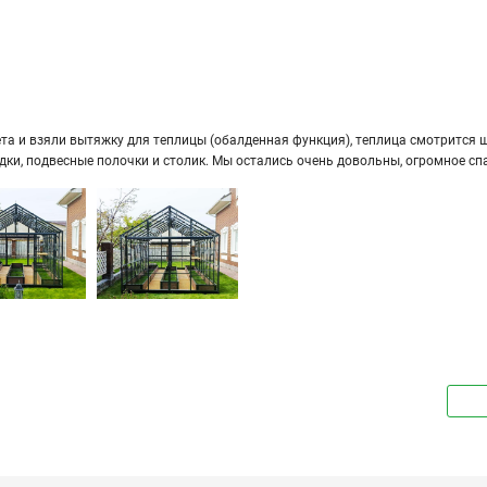
а и взяли вы­тяж­ку для теп­ли­цы (обал­ден­ная функ­ция), теп­ли­ца смот­рит­ся ши­
ряд­ки, под­вес­ные по­лоч­ки и сто­лик. Мы оста­лись очень до­воль­ны, огром­ное сп