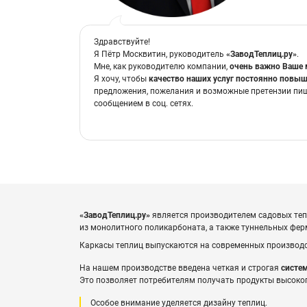
Здравствуйте!
Я Пётр Москвитин, руководитель
«ЗаводТеплиц.ру»
.
Мне, как руководителю компании,
очень важно Ваше 
Я хочу, чтобы
качество наших услуг постоянно повы
предложения, пожелания и возможные претензии пи
сообщением в соц. сетях.
«ЗаводТеплиц.ру»
является производителем садовых тепл
из монолитного поликарбоната, а также туннельных ф
Каркасы теплиц выпускаются на современных произво
На нашем производстве введена четкая и строгая
систем
Это позволяет потребителям получать продукты высоког
Особое внимание уделяется дизайну теплиц.