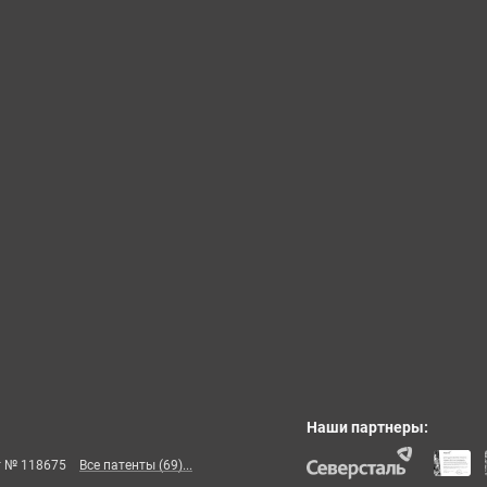
Наши партнеры:
т № 118675
Все патенты (69)...