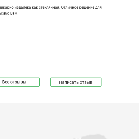
кар­но из­да­ле­ка как стек­лян­ная. От­лич­ное ре­ше­ние для
а­си­бо Вам!
Все отзывы
Написать отзыв