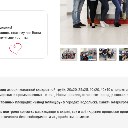
мнение!
шалось
, поэтому все Ваши
шите мне личным
иц из оцинкованной квадратной трубы 20x20, 25x25, 40x20, 40х40 с покрыти
ермерских и промышленных теплиц. Наши производственные площади состав
дственных площадях
«ЗаводТеплиц.ру»
в городах Подольске, Санкт-Петербурге
а контроля качества
как входящего сырья, так и соблюдения процессов прои
о качества без необходимости их доработки на месте.