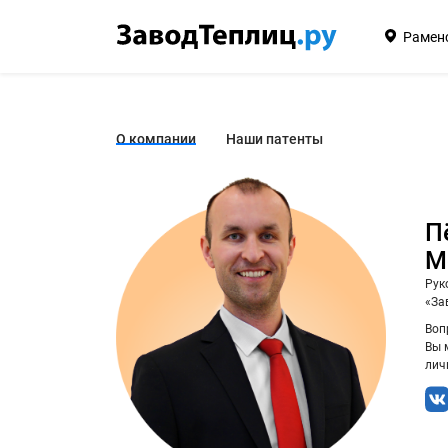
Рамен
О компании
Наши патенты
П
М
Рук
«За
Воп
Вы 
лич