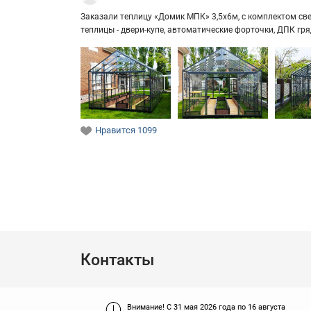
За­ка­за­ли теп­ли­цу «Домик МПК» 3,5х6м, с ком­плек­том свет
теп­ли­цы - двери-​купе, ав­то­ма­ти­че­ские фор­точ­ки, ДПК г
Нравится
1099
Контакты
Внимание!
С 31 мая 2026 года по 16 августа