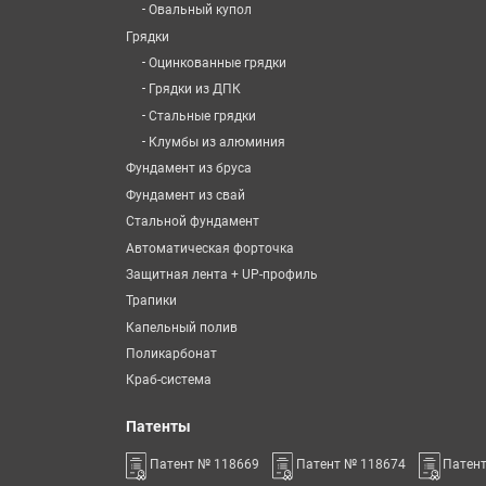
-
Овальный купол
Грядки
-
Оцинкованные грядки
-
Грядки из ДПК
-
Стальные грядки
-
Клумбы из алюминия
Фундамент из бруса
Фундамент из свай
Стальной фундамент
Автоматическая форточка
Защитная лента + UP-профиль
Трапики
Капельный полив
Поликарбонат
Краб-система
Патенты
Патент № 118669
Патент № 118674
Патен