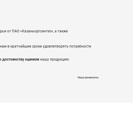
ырья от ПАО «Казаньоргсинтез», а также
т нам в кратчайшие сроки удовлетворять потребности
о достоинству оценили
нашу продукцию.
Наши реквизиты