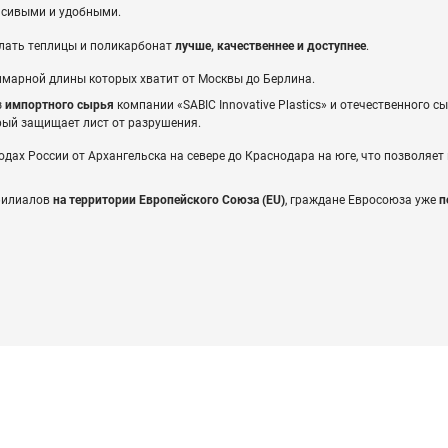
асивыми и удобными.
елать теплицы и поликарбонат
лучше, качественнее и доступнее
.
ммарной длины которых хватит от Москвы до Берлина.
з
импортного сырья
компании «SABIC Innovative Plastics» и отечественного с
рый защищает лист от разрушения.
дах России от Архангельска на севере до Краснодара на юге, что позволяе
 филиалов
на территории Европейского Союза (EU)
, граждане Евросоюза уже
п