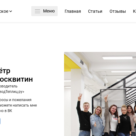
Меню
ское
Главная
Статьи
Отзывы
К
ётр
осквитин
оводитель
водТеплиц.ру»
росы и пожелания
можете написать мне
но в ВК