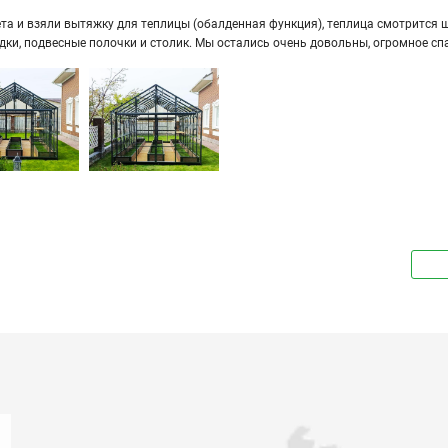
а и взяли вы­тяж­ку для теп­ли­цы (обал­ден­ная функ­ция), теп­ли­ца смот­рит­ся ши­
ряд­ки, под­вес­ные по­лоч­ки и сто­лик. Мы оста­лись очень до­воль­ны, огром­ное сп