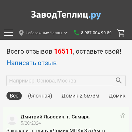
8-987-004-90-59
Набережные Челны
Всего отзывов
16511
, оставьте свой!
Написать отзыв
Все
(блочная)
Домик 2,5м/3м
Домик 2м
Дмитрий Львович. г. Самара
5/20/2024
Заказали теплицу «Домик МПК» 3,5х6м, с