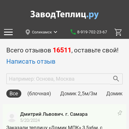
8-919-702-23-67
Соликамск
Всего отзывов
16511
, оставьте свой!
Написать отзыв
Все
(блочная)
Домик 2,5м/3м
Домик 2м
Дмитрий Львович. г. Самара
5/20/2024
Заказали теплицу «Домик МПК» 3,5х6м, с