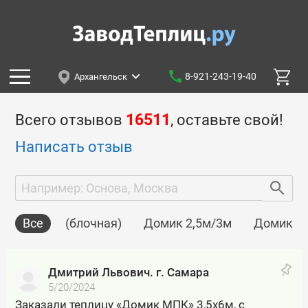
8-921-243-19-40
Архангельск
Всего отзывов
16511
, оставьте свой!
Написать отзыв
Все
(блочная)
Домик 2,5м/3м
Домик 2м
Дмитрий Львович. г. Самара
5/20/2024
Заказали теплицу «Домик МПК» 3,5х6м, с