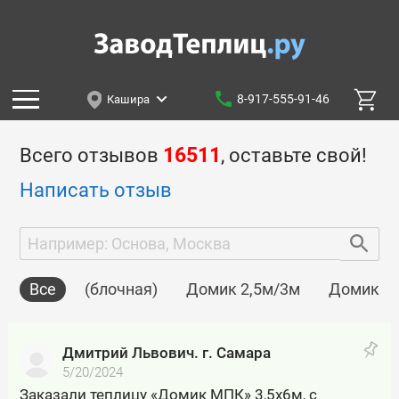
8-917-555-91-46
Кашира
Всего отзывов
16511
, оставьте свой!
Написать отзыв
Все
(блочная)
Домик 2,5м/3м
Домик 2м
Дмитрий Львович. г. Самара
5/20/2024
Заказали теплицу «Домик МПК» 3,5х6м, с