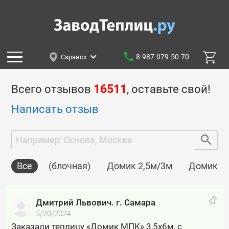
8-987-079-50-70
Саранск
Всего отзывов
16511
, оставьте свой!
Написать отзыв
Все
(блочная)
Домик 2,5м/3м
Домик 2м
Дмитрий Львович. г. Самара
5/20/2024
Заказали теплицу «Домик МПК» 3,5х6м, с