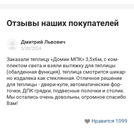
Отзывы наших покупателей
Дмитрий Львович
5/20/2024
За­ка­за­ли теп­ли­цу «Домик МПК» 3,5х6м, с ком­
плек­том света и взяли вы­тяж­ку для теп­ли­цы
(обал­ден­ная функ­ция), теп­ли­ца смот­рит­ся ши­кар­
но из­да­ле­ка как стек­лян­ная. От­лич­ное ре­ше­ние
для теп­ли­цы - двери-​купе, ав­то­ма­ти­че­ские фор­
точ­ки, ДПК гряд­ки, под­вес­ные по­лоч­ки и сто­лик.
Мы оста­лись очень до­воль­ны, огром­ное спа­си­бо
Вам!
Нравится
1099