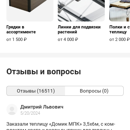
Грядки в
Линии для подвязки
Полки и с
ассортименте
растений
теплицу
от 1 500 ₽
от 4 000 ₽
от 2 000 ₽
Отзывы и вопросы
Отзывы (16511)
Вопросы (0)
Дмитрий Львович
5/20/2024
За­ка­за­ли теп­ли­цу «Домик МПК» 3,5х6м, с ком­
плек­том света и взяли вы­тяж­ку для теп­ли­цы