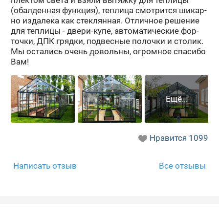
(обал­ден­ная функ­ция), теп­ли­ца смот­рит­ся ши­кар­
но из­да­ле­ка как стек­лян­ная. От­лич­ное ре­ше­ние
для теп­ли­цы - двери-​купе, ав­то­ма­ти­че­ские фор­
точ­ки, ДПК гряд­ки, под­вес­ные по­лоч­ки и сто­лик.
Мы оста­лись очень до­воль­ны, огром­ное спа­си­бо
Вам!
Нравится
1099
Написать отзыв
Все отзывы