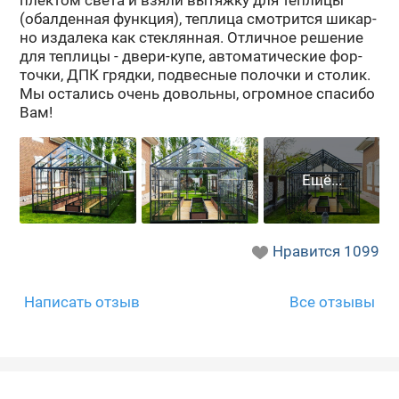
(обал­ден­ная функ­ция), теп­ли­ца смот­рит­ся ши­кар­
но из­да­ле­ка как стек­лян­ная. От­лич­ное ре­ше­ние
для теп­ли­цы - двери-​купе, ав­то­ма­ти­че­ские фор­
точ­ки, ДПК гряд­ки, под­вес­ные по­лоч­ки и сто­лик.
Мы оста­лись очень до­воль­ны, огром­ное спа­си­бо
Вам!
Нравится
1099
Написать отзыв
Все отзывы