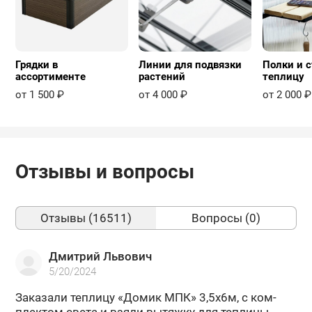
Грядки в
Линии для подвязки
Полки и с
ассортименте
растений
теплицу
от 1 500 ₽
от 4 000 ₽
от 2 000 ₽
Отзывы и вопросы
Отзывы (16511)
Вопросы (0)
Дмитрий Львович
5/20/2024
За­ка­за­ли теп­ли­цу «Домик МПК» 3,5х6м, с ком­
плек­том света и взяли вы­тяж­ку для теп­ли­цы