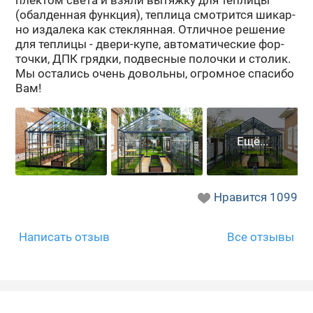
(обал­ден­ная функ­ция), теп­ли­ца смот­рит­ся ши­кар­
но из­да­ле­ка как стек­лян­ная. От­лич­ное ре­ше­ние
для теп­ли­цы - двери-​купе, ав­то­ма­ти­че­ские фор­
точ­ки, ДПК гряд­ки, под­вес­ные по­лоч­ки и сто­лик.
Мы оста­лись очень до­воль­ны, огром­ное спа­си­бо
Вам!
Нравится
1099
Написать отзыв
Все отзывы