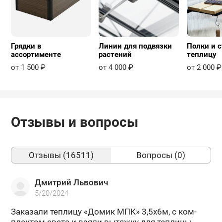
Грядки в
Линии для подвязки
Полки и с
ассортименте
растений
теплицу
от 1 500 ₽
от 4 000 ₽
от 2 000 ₽
Отзывы и вопросы
Отзывы (16511)
Вопросы (0)
Дмитрий Львович
5/20/2024
За­ка­за­ли теп­ли­цу «Домик МПК» 3,5х6м, с ком­
плек­том света и взяли вы­тяж­ку для теп­ли­цы