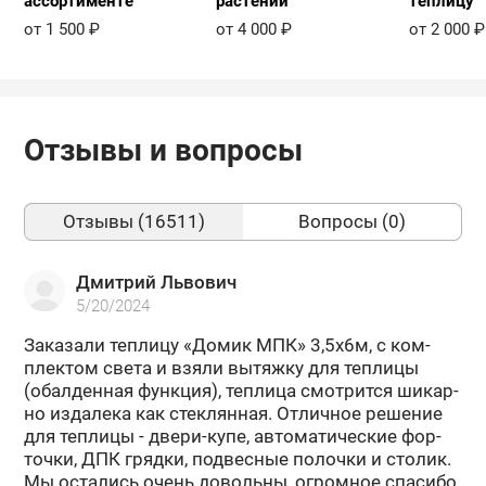
ассортименте
растений
теплицу
от 1 500 ₽
от 4 000 ₽
от 2 000 ₽
Отзывы и вопросы
Отзывы (16511)
Вопросы (0)
Дмитрий Львович
5/20/2024
За­ка­за­ли теп­ли­цу «Домик МПК» 3,5х6м, с ком­
плек­том света и взяли вы­тяж­ку для теп­ли­цы
(обал­ден­ная функ­ция), теп­ли­ца смот­рит­ся ши­кар­
но из­да­ле­ка как стек­лян­ная. От­лич­ное ре­ше­ние
для теп­ли­цы - двери-​купе, ав­то­ма­ти­че­ские фор­
точ­ки, ДПК гряд­ки, под­вес­ные по­лоч­ки и сто­лик.
Мы оста­лись очень до­воль­ны, огром­ное спа­си­бо