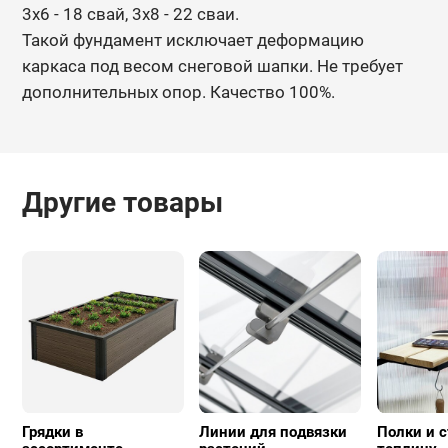
3х6 - 18 свай, 3х8 - 22 сваи.
Такой фундамент исключает деформацию
каркаса под весом снеговой
шапки. Не требует
дополнительных опор. Качество 100%.
Другие товары
Грядки в
Линии для подвязки
Полки и с