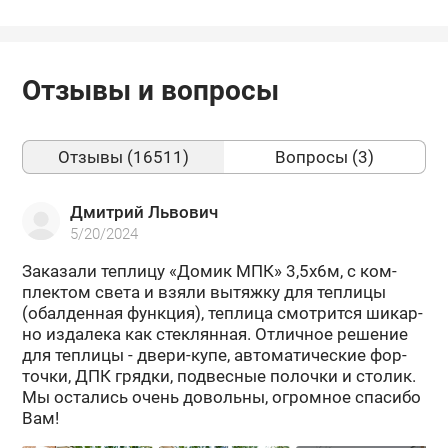
Отзывы и вопросы
Отзывы (16511)
Вопросы (3)
Дмитрий Львович
5/20/2024
За­ка­за­ли теп­ли­цу «Домик МПК» 3,5х6м, с ком­
плек­том света и взяли вы­тяж­ку для теп­ли­цы
(обал­ден­ная функ­ция), теп­ли­ца смот­рит­ся ши­кар­
но из­да­ле­ка как стек­лян­ная. От­лич­ное ре­ше­ние
для теп­ли­цы - двери-​купе, ав­то­ма­ти­че­ские фор­
точ­ки, ДПК гряд­ки, под­вес­ные по­лоч­ки и сто­лик.
Мы оста­лись очень до­воль­ны, огром­ное спа­си­бо
Вам!