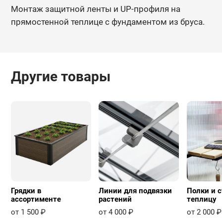
Монтаж защитной ленты и UP-профиля на
прямостенной теплице с фундаментом из бруса.
Другие товары
Грядки в
Линии для подвязки
Полки и с
ассортименте
растений
теплицу
от 1 500 ₽
от 4 000 ₽
от 2 000 ₽