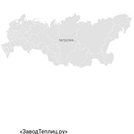
загрузка...
«ЗаводТеплиц.ру»