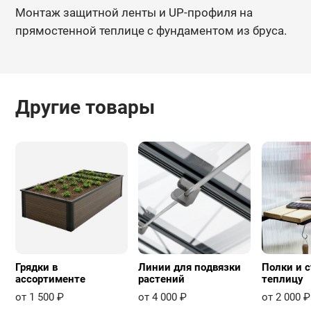
Монтаж защитной ленты и UP-профиля на
прямостенной теплице с фундаментом из бруса.
Другие товары
Грядки в
Линии для подвязки
Полки и с
ассортименте
растений
теплицу
от 1 500 ₽
от 4 000 ₽
от 2 000 ₽