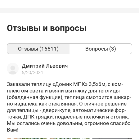
Отзывы и вопросы
Отзывы (16511)
Вопросы (3)
Дмитрий Львович
5/20/2024
За­ка­за­ли теп­ли­цу «Домик МПК» 3,5х6м, с ком­
плек­том света и взяли вы­тяж­ку для теп­ли­цы
(обал­ден­ная функ­ция), теп­ли­ца смот­рит­ся ши­кар­
но из­да­ле­ка как стек­лян­ная. От­лич­ное ре­ше­ние
для теп­ли­цы - двери-​купе, ав­то­ма­ти­че­ские фор­
точ­ки, ДПК гряд­ки, под­вес­ные по­лоч­ки и сто­лик.
Мы оста­лись очень до­воль­ны, огром­ное спа­си­бо
Вам!