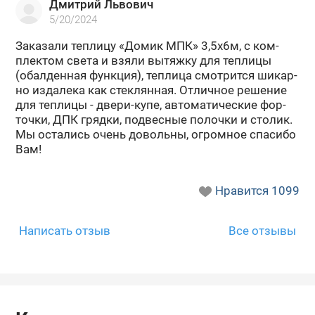
Дмитрий Львович
№797791
№815976
№879533
5/20/2024
За­ка­за­ли теп­ли­цу «Домик МПК» 3,5х6м, с ком­
плек­том света и взяли вы­тяж­ку для теп­ли­цы
(обал­ден­ная функ­ция), теп­ли­ца смот­рит­ся ши­кар­
но из­да­ле­ка как стек­лян­ная. От­лич­ное ре­ше­ние
для теп­ли­цы - двери-​купе, ав­то­ма­ти­че­ские фор­
точ­ки, ДПК гряд­ки, под­вес­ные по­лоч­ки и сто­лик.
Мы оста­лись очень до­воль­ны, огром­ное спа­си­бо
Вам!
№896946
№209682
№173055
Нравится
1099
Написать отзыв
Все отзывы