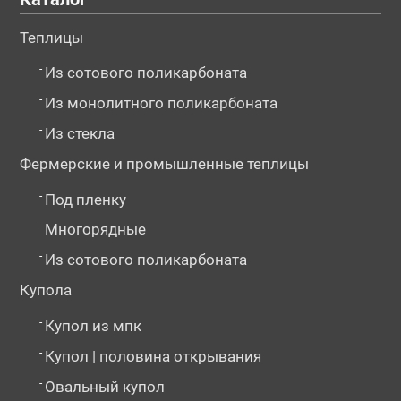
Теплицы
-
Из сотового поликарбоната
-
Из монолитного поликарбоната
-
Из стекла
№129526
№129527
№184200
Фермерские и промышленные теплицы
-
Под пленку
-
Многорядные
-
Из сотового поликарбоната
Купола
-
Купол из мпк
-
Купол | половина открывания
№184225
№194503
№194505
-
Овальный купол