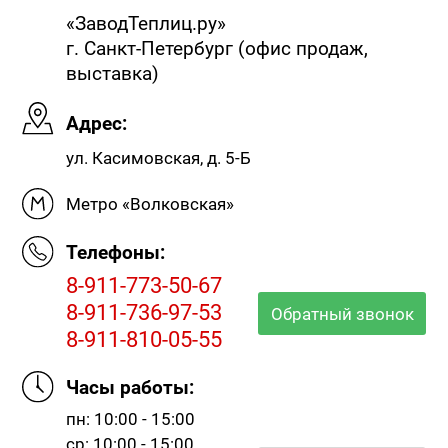
«ЗаводТеплиц.ру»
г. Санкт-Петербург (офис продаж,
выставка)
№204056
№204392
№184199
Адрес:
ул. Касимовская, д. 5-Б
Метро «Волковская»
Телефоны:
8-911-773-50-67
8-911-736-97-53
Обратный звонок
8-911-810-05-55
№118669
№118674
№118675
Часы работы:
пн: 10:00 - 15:00
ср: 10:00 - 15:00