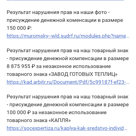
Результат нарушения прав на наши фото -
присуждение денежной коменсации в размере
150 000 ₽:
https://muromsky--wld.sudrf.ru/modules.php?name=sud_delo&srv_num=1&name_op=case&case_id=28356963&case_uid=0af032a6-28aa-41f1-94fd-0f7493dedf2e&delo_id=1540005
Результат нарушения прав на наш товарный знак
- присуждение денежной компенсации в размере
8 875 955 ₽ за незаконное использование
товарного знака «ЗАВОД ГОТОВЫХ ТЕПЛИЦ»
https://kad.arbitr.ru/Document/Pdf/5c99187f-ef23-4251-abf7-3f09f0c1f1da/a60b2388-b75b-44a2-8e1d-f5139bbf453c/A31-8582-2019_20220524_Reshenija_i_postanovlenija.pdf?isAddStamp=True
Результат нарушения прав на наш товарный знак
- присуждение денежной компенсации в размере
100 000 ₽ за незаконное использование
товарного знака «КАПЛЯ»
https://socexpertiza.ru/kaplya-kak-sredstvo-individualizatsii.php