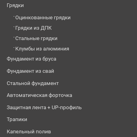
Грядки
-
Оцинкованные грядки
-
Грядки из ДПК
-
Стальные грядки
-
Клумбы из алюминия
№194508
№194512
№195656
Фундамент из бруса
Фундамент из свай
Стальной фундамент
Автоматическая форточка
Защитная лента + UP-профиль
Трапики
№195659
№195663
№195664
Капельный полив