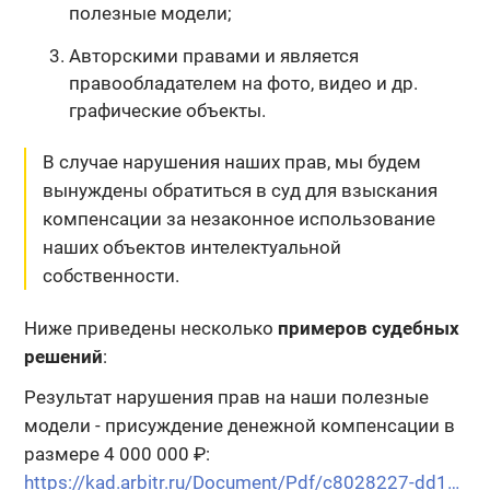
полезные модели;
Авторскими правами и является
правообладателем на фото, видео и др.
графические объекты.
В случае нарушения наших прав, мы будем
вынуждены обратиться в суд для взыскания
компенсации
за незаконное использование
наших объектов интелектуальной
собственности.
Ниже приведены несколько
примеров судебных
решений
:
Результат нарушения прав на наши полезные
модели - присуждение денежной компенсации в
размере 4 000 000 ₽:
https://kad.arbitr.ru/Document/Pdf/c8028227-dd16-49b9-8c4c-8d2d0ed5cfbf/7e4b1c70-5829-4515-aa7e-9b10fab4e0be/A13-5545-2019_20191226_Postanovlenie_apelljacionnoj_instancii.pdf?isAddStamp=True