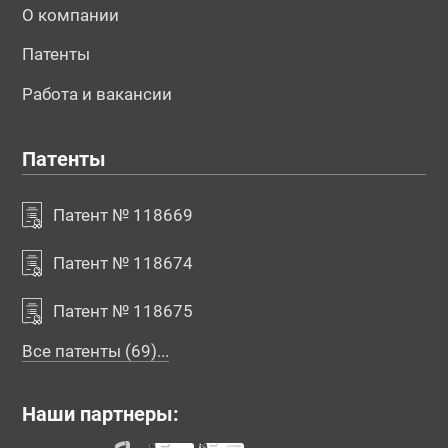
№196017
№196019
№196025
О компании
Патенты
Работа и вакансии
Патенты
Патент № 118669
№196693
№196694
№196695
Патент № 118674
Патент № 118675
Все патенты (69)...
Наши партнеры: