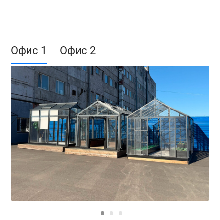
№203538
№203539
№203540
Офис 1
Офис 2
№203545
№203546
№203557