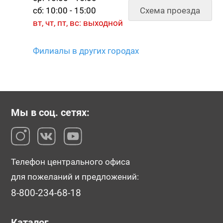
Схема проезда
сб: 10:00 - 15:00
вт, чт, пт, вс: выходной
Филиалы в других городах
№118676
№118677
№121847
Мы в соц. сетях:
Телефон центрального офиса
для пожеланий и предложений:
№121850
№121852
№121854
8-800-234-68-18
Каталог