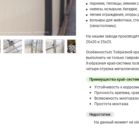
парники, теплицы, зимние 
навесы, козырьки, беседки;
легкие ограждения, опоры 
вольеры для животных, сте
(сена/соломы).
На нашем заводе производя
20х20 и 25х25.
Особенностью Т-образной кр
выполнить не только таврово
Х-образная краб-система поз
четыре отрезка металлическ
Преимущества краб-систем
Устойчивость к коррози
Прочность крепежа, ср
Возможность многоразо
Простота монтажа
Недостатки:
На данный момент не о