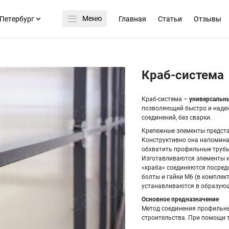
Меню
Петербург
Главная
Статьи
Отзывы
Краб-система
Краб-система –
универсальн
позволяющий быстро и надеж
соединений, без сварки.
Крепежные элементы предста
Конструктивно она напомина
обхватить профильные трубы
Изготавливаются элементы и
«краба» соединяются посред
болты и гайки М6 (в комплек
устанавливаются в образующ
Основное предназначение
Метод соединения профильны
строительства. При помощи 