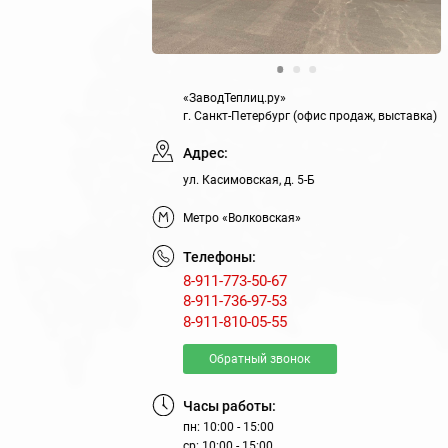
42
талон»
«ЗаводТеплиц.ру»
г. Санкт-Петербург (офис продаж, выставка)
Адрес:
ул. Касимовская, д. 5-Б
Метро «Волковская»
Телефоны:
8-911-773-50-67
8-911-736-97-53
8-911-810-05-55
Обратный звонок
ах
Часы работы:
пн: 10:00 - 15:00
ср: 10:00 - 15:00