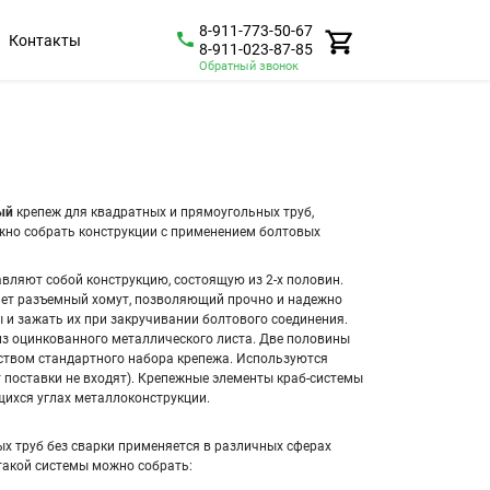
8-911-773-50-67
Контакты
8-911-023-87-85
Обратный звонок
ый
крепеж для квадратных и прямоугольных труб,
но собрать конструкции с применением болтовых
вляют собой конструкцию, состоящую из 2-х половин.
ет разъемный хомут, позволяющий прочно и надежно
 и зажать их при закручивании болтового соединения.
з оцинкованного металлического листа. Две половины
ством стандартного набора крепежа. Используются
т поставки не входят). Крепежные элементы краб-системы
ихся углах металлоконструкции.
х труб без сварки применяется в различных сферах
такой системы можно собрать: