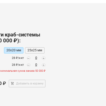
ти
краб-системы
0 000 ₽):
20х20
мм
25х25
мм
:
-
+
28 ₽/к-кт
-
+
28 ₽/к-кт
минимальная сумма заказа 50 000 ₽
0
₽
Добавить в корзину