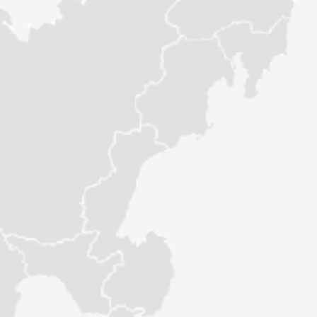
Адрес:
проспект 25 Октября, д. 42
2 этаж, офис 219, ТЦ «Эталон»
лиц.ру»
Телефон:
етербург (офис продаж, выставка)
8-911-023-87-85
Обратный звонок
вская, д. 5-Б
Часы работы:
лковская»
пн: 10:00 - 15:00
ср: 10:00 - 15:00
ы:
пт-сб: 10:00 - 15:00
3-50-67
вт, чт, вс: выходной
6-97-53
0-05-55
Схема проезда
ный звонок
Филиалы в других городах
оты:
 15:00
 15:00