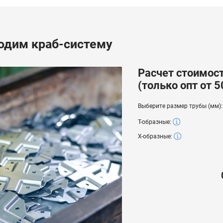
одим краб-систему
Расчет стоимос
(только опт от 5
Выберите размер трубы (мм)
Т-образные:
Х-образные: