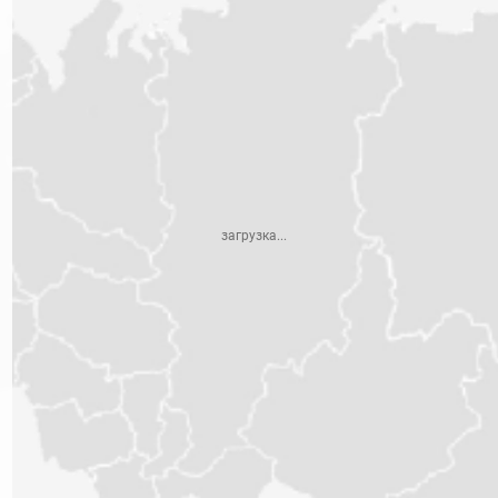
Адрес:
проспект 25 Октября, д. 42
2 этаж, офис 219, ТЦ «Эталон»
«ЗаводТеп
Телефон:
г. Санкт-П
8-911-023-87-85
Адрес:
Обратный звонок
ул. Касимо
Часы работы:
загрузка...
Метро «Во
пн: 10:00 - 15:00
ср: 10:00 - 15:00
Телефон
пт-сб: 10:00 - 15:00
8-911-77
вт, чт, вс: выходной
8-911-73
8-911-81
Схема проезда
Обрат
Филиалы в других городах
Часы раб
пн: 10:00 -
ср: 10:00 -