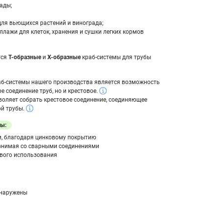
сады;
для вьющихся растений и винограда;
ллажи для клеток, хранения и сушки легких кормов
тся
Т-образные
и
Х-образные
краб-системы для трубы
аб-системы нашего производства является возможность
е соединение труб, но и крестовое.
воляет собрать крестовое соединение, соединяющее
ой трубы.
ы:
и, благодаря цинковому покрытию
авнимая со сварными соединениями
вого использования
бнаружены