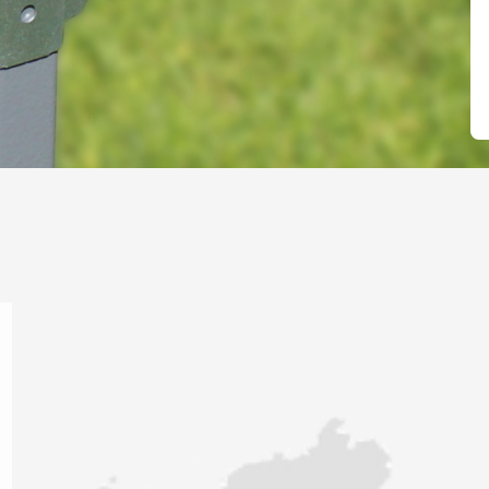
Внимание!
С 14 июня 2026 года по 16 августа
2026 года офис продаж будет работать в
ограниченном режиме. Заказы будут
приниматься по телефону и на сайте.
«ЗаводТеплиц.ру»
г. Гатчина (офис продаж, выставка)