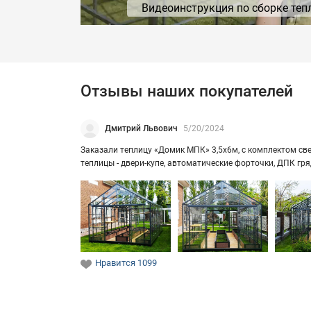
Видеоинструкция по сборке теп
Отзывы наших покупателей
Дмитрий Львович
5/20/2024
За­ка­за­ли теп­ли­цу «Домик МПК» 3,5х6м, с ком­плек­том свет
теп­ли­цы - двери-​купе, ав­то­ма­ти­че­ские фор­точ­ки, ДПК г
Нравится
1099