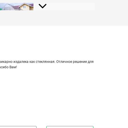
Видеоинструкция по сборке теплицы
«Капелька 3м»
Видеоинструкция по сборке теплицы
«Рублевская Люкс 3м»
кар­но из­да­ле­ка как стек­лян­ная. От­лич­ное ре­ше­ние для
а­си­бо Вам!
Видеоинструкция по сборке теплицы
«Домик 2,5м»
Видеоинструкция по установке грядок
из ДПК
Видеоинструкция по сборке теплицы