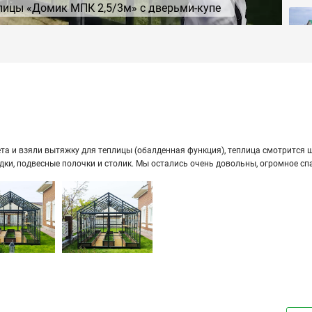
лицы «Домик МПК 2,5/3м» с дверьми-купе
а и взяли вы­тяж­ку для теп­ли­цы (обал­ден­ная функ­ция), теп­ли­ца смот­рит­ся ши­
ряд­ки, под­вес­ные по­лоч­ки и сто­лик. Мы оста­лись очень до­воль­ны, огром­ное сп