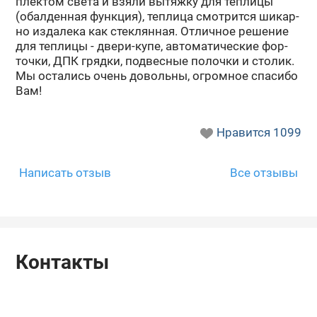
плек­том света и взяли вы­тяж­ку для теп­ли­цы
(обал­ден­ная функ­ция), теп­ли­ца смот­рит­ся ши­кар­
но из­да­ле­ка как стек­лян­ная. От­лич­ное ре­ше­ние
для теп­ли­цы - двери-​купе, ав­то­ма­ти­че­ские фор­
точ­ки, ДПК гряд­ки, под­вес­ные по­лоч­ки и сто­лик.
Мы оста­лись очень до­воль­ны, огром­ное спа­си­бо
Вам!
Нравится
1099
Написать отзыв
Все отзывы
Контакты