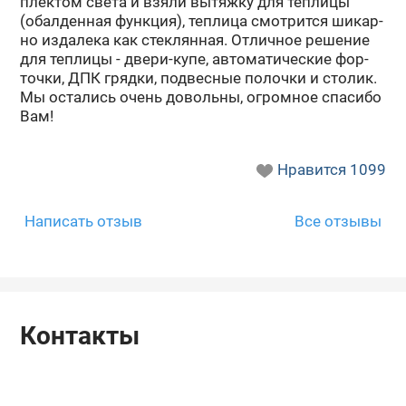
плек­том света и взяли вы­тяж­ку для теп­ли­цы
(обал­ден­ная функ­ция), теп­ли­ца смот­рит­ся ши­кар­
но из­да­ле­ка как стек­лян­ная. От­лич­ное ре­ше­ние
для теп­ли­цы - двери-​купе, ав­то­ма­ти­че­ские фор­
точ­ки, ДПК гряд­ки, под­вес­ные по­лоч­ки и сто­лик.
Мы оста­лись очень до­воль­ны, огром­ное спа­си­бо
Вам!
Нравится
1099
Написать отзыв
Все отзывы
Контакты