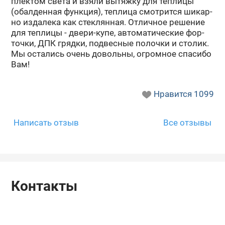
плек­том света и взяли вы­тяж­ку для теп­ли­цы
(обал­ден­ная функ­ция), теп­ли­ца смот­рит­ся ши­кар­
но из­да­ле­ка как стек­лян­ная. От­лич­ное ре­ше­ние
для теп­ли­цы - двери-​купе, ав­то­ма­ти­че­ские фор­
точ­ки, ДПК гряд­ки, под­вес­ные по­лоч­ки и сто­лик.
Мы оста­лись очень до­воль­ны, огром­ное спа­си­бо
Вам!
Нравится
1099
Написать отзыв
Все отзывы
Контакты