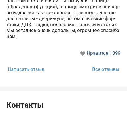
плек­том света и взяли вы­тяж­ку для теп­ли­цы
(обал­ден­ная функ­ция), теп­ли­ца смот­рит­ся ши­кар­
но из­да­ле­ка как стек­лян­ная. От­лич­ное ре­ше­ние
для теп­ли­цы - двери-​купе, ав­то­ма­ти­че­ские фор­
точ­ки, ДПК гряд­ки, под­вес­ные по­лоч­ки и сто­лик.
Мы оста­лись очень до­воль­ны, огром­ное спа­си­бо
Вам!
Нравится
1099
Написать отзыв
Все отзывы
Контакты