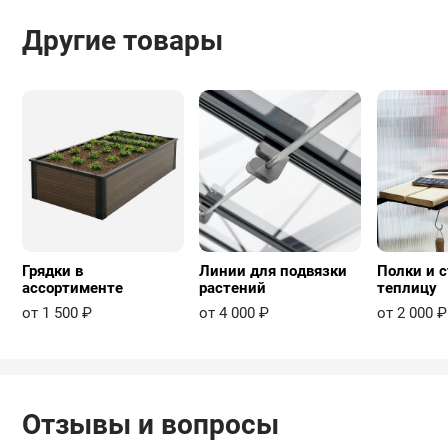
Другие товары
Грядки в
Линии для подвязки
Полки и с
ассортименте
растений
теплицу
от 1 500 ₽
от 4 000 ₽
от 2 000 ₽
Отзывы и вопросы