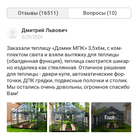
Отзывы (16511)
Вопросы (10)
Дмитрий Львович
5/20/2024
За­ка­за­ли теп­ли­цу «Домик МПК» 3,5х6м, с ком­
плек­том света и взяли вы­тяж­ку для теп­ли­цы
(обал­ден­ная функ­ция), теп­ли­ца смот­рит­ся ши­кар­
но из­да­ле­ка как стек­лян­ная. От­лич­ное ре­ше­ние
для теп­ли­цы - двери-​купе, ав­то­ма­ти­че­ские фор­
точ­ки, ДПК гряд­ки, под­вес­ные по­лоч­ки и сто­лик.
Мы оста­лись очень до­воль­ны, огром­ное спа­си­бо
Вам!