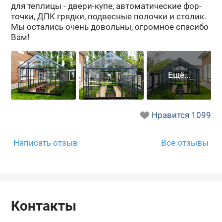
для теп­ли­цы - двери-​купе, ав­то­ма­ти­че­ские фор­
точ­ки, ДПК гряд­ки, под­вес­ные по­лоч­ки и сто­лик.
Мы оста­лись очень до­воль­ны, огром­ное спа­си­бо
Вам!
Нравится
1099
Написать отзыв
Все отзывы
Контакты