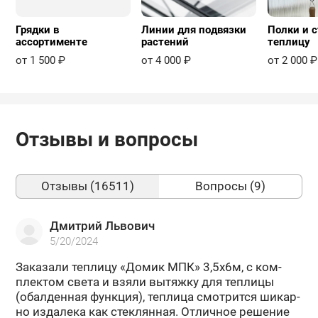
Грядки в
Линии для подвязки
Полки и с
ассортименте
растений
теплицу
от 1 500 ₽
от 4 000 ₽
от 2 000 ₽
Отзывы и вопросы
Отзывы (16511)
Вопросы (9)
Дмитрий Львович
5/20/2024
За­ка­за­ли теп­ли­цу «Домик МПК» 3,5х6м, с ком­
плек­том света и взяли вы­тяж­ку для теп­ли­цы
(обал­ден­ная функ­ция), теп­ли­ца смот­рит­ся ши­кар­
но из­да­ле­ка как стек­лян­ная. От­лич­ное ре­ше­ние