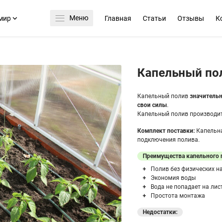
Меню
мир
Главная
Статьи
Отзывы
К
Капельный по
Капельный полив
значительн
свои силы
.
Капельный полив производитс
Комплект поставки:
Капельна
подключения полива.
Преимущества капельного 
Полив без физических н
Экономия воды
Вода не попадает на лис
Простота монтажа
Недостатки: