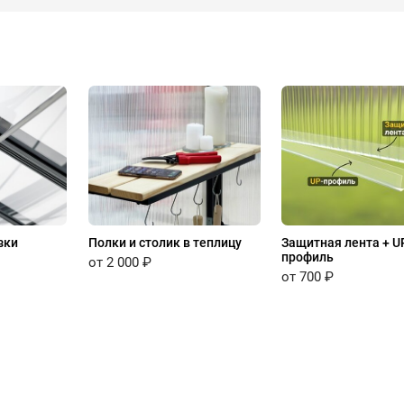
зки
Полки и столик в теплицу
Защитная лента + U
профиль
от 2 000 ₽
от 700 ₽