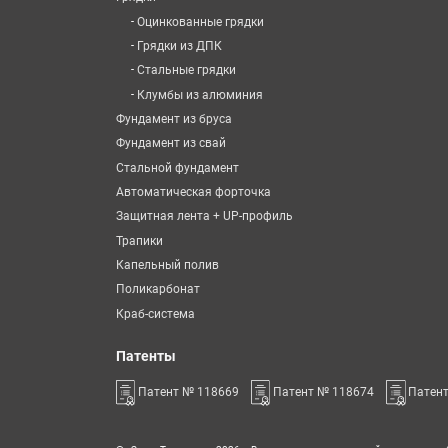
-
Оцинкованные грядки
-
Грядки из ДПК
-
Стальные грядки
-
Клумбы из алюминия
Фундамент из бруса
Фундамент из свай
Стальной фундамент
Автоматическая форточка
Защитная лента + UP-профиль
Трапики
Капельный полив
Поликарбонат
Краб-система
Патенты
Патент № 118669
Патент № 118674
Патен