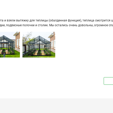
а и взяли вы­тяж­ку для теп­ли­цы (обал­ден­ная функ­ция), теп­ли­ца смот­рит­ся ши­
ряд­ки, под­вес­ные по­лоч­ки и сто­лик. Мы оста­лись очень до­воль­ны, огром­ное сп