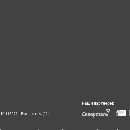
Наши партнеры:
т № 118675
Все патенты (69)...