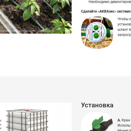
Необходимо демонтирова
Сделайте «АКВАзис» систем
Чтобы о
устано
шланг в
запрогр
Установка
А.
Кран 
Использ
Может б