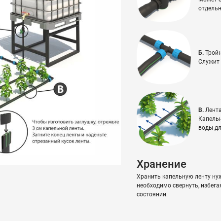
отдельн
Б.
Тройн
Служит 
В.
Лента
Капельн
воды дл
Хранение
Хранить капельную ленту ну
необходимо свернуть, избега
состоянии.