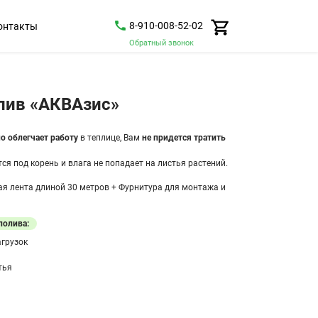
8-910-008-52-02
онтакты
Обратный звонок
лив «АКВАзис»
о облегчает работу
в теплице, Вам
не придется тратить
я под корень и влага не попадает на листья растений.
я лента длиной 30 метров + Фурнитура для монтажа и
полива:
агрузок
тья