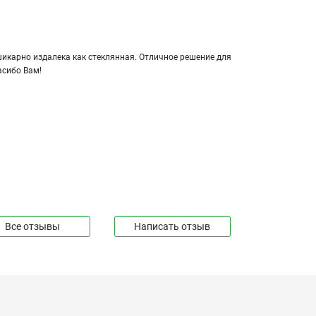
кар­но из­да­ле­ка как стек­лян­ная. От­лич­ное ре­ше­ние для
а­си­бо Вам!
Все отзывы
Написать отзыв