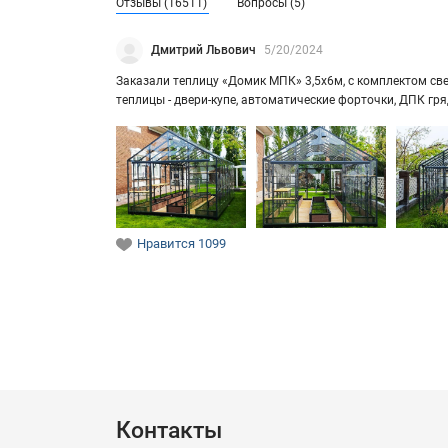
Отзывы (16511)
Вопросы (5)
Дмитрий Львович
5/20/2024
За­ка­за­ли теп­ли­цу «Домик МПК» 3,5х6м, с ком­плек­том свет
теп­ли­цы - двери-​купе, ав­то­ма­ти­че­ские фор­точ­ки, ДПК г
Нравится
1099
Контакты