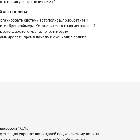
ть полив для хранения зимой.
ой АВТОПОЛИВА!
рганизовать систему автополива, приобретите и
вите
«Кран-таймер»
. Установите его в магистральный
место шарового крана. Теперь можно
аммировать время начала и окончания полива!
шаровый 16х16
уется для управления подачей воды в систему полива.
ыть заменен на «кран-таймер» (приобретается