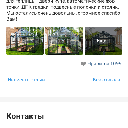
для теп­ли­цы - двери-​купе, ав­то­ма­ти­че­ские фор­
точ­ки, ДПК гряд­ки, под­вес­ные по­лоч­ки и сто­лик.
Мы оста­лись очень до­воль­ны, огром­ное спа­си­бо
Вам!
Нравится
1099
Написать отзыв
Все отзывы
Контакты