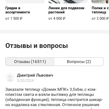
Грядки в
Линии для подвязки
Полки и с
ассортименте
растений
теплицу
от 1 500 ₽
от 4 000 ₽
от 2 000 ₽
Отзывы и вопросы
Отзывы (16511)
Вопросы (2)
Дмитрий Львович
5/20/2024
За­ка­за­ли теп­ли­цу «Домик МПК» 3,5х6м, с ком­
плек­том света и взяли вы­тяж­ку для теп­ли­цы
(обал­ден­ная функ­ция), теп­ли­ца смот­рит­ся ши­кар­
но из­да­ле­ка как стек­лян­ная. От­лич­ное ре­ше­ние