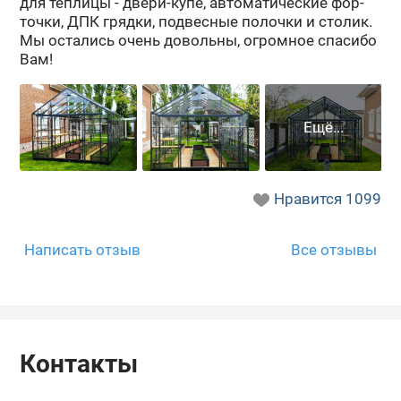
для теп­ли­цы - двери-​купе, ав­то­ма­ти­че­ские фор­
точ­ки, ДПК гряд­ки, под­вес­ные по­лоч­ки и сто­лик.
Мы оста­лись очень до­воль­ны, огром­ное спа­си­бо
Вам!
Нравится
1099
Написать отзыв
Все отзывы
Контакты