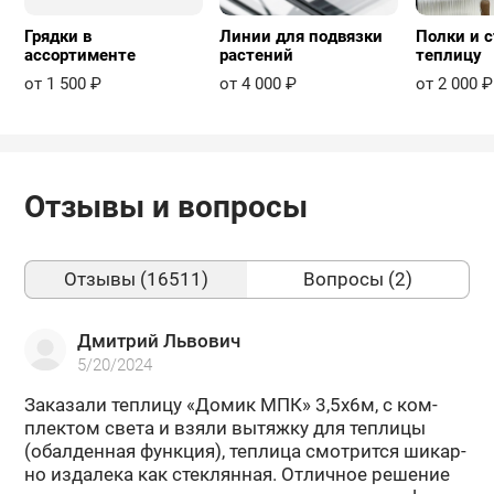
Грядки в
Линии для подвязки
Полки и с
ассортименте
растений
теплицу
от 1 500 ₽
от 4 000 ₽
от 2 000 ₽
Отзывы и вопросы
Отзывы (16511)
Вопросы (2)
Дмитрий Львович
5/20/2024
За­ка­за­ли теп­ли­цу «Домик МПК» 3,5х6м, с ком­
плек­том света и взяли вы­тяж­ку для теп­ли­цы
(обал­ден­ная функ­ция), теп­ли­ца смот­рит­ся ши­кар­
но из­да­ле­ка как стек­лян­ная. От­лич­ное ре­ше­ние