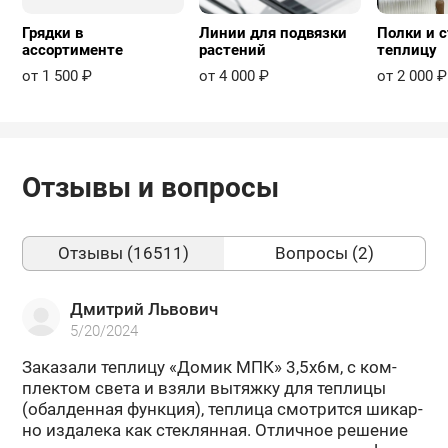
Грядки в
Линии для подвязки
Полки и с
ассортименте
растений
теплицу
от 1 500 ₽
от 4 000 ₽
от 2 000 ₽
Отзывы и вопросы
Отзывы (16511)
Вопросы (2)
Дмитрий Львович
5/20/2024
За­ка­за­ли теп­ли­цу «Домик МПК» 3,5х6м, с ком­
плек­том света и взяли вы­тяж­ку для теп­ли­цы
(обал­ден­ная функ­ция), теп­ли­ца смот­рит­ся ши­кар­
но из­да­ле­ка как стек­лян­ная. От­лич­ное ре­ше­ние