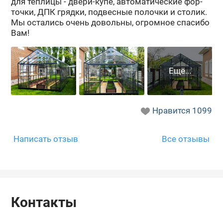
для теп­ли­цы - двери-​купе, ав­то­ма­ти­че­ские фор­
точ­ки, ДПК гряд­ки, под­вес­ные по­лоч­ки и сто­лик.
Мы оста­лись очень до­воль­ны, огром­ное спа­си­бо
Вам!
Нравится
1099
Написать отзыв
Все отзывы
Контакты