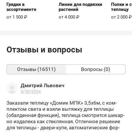
Грядки в
Линии для подвязки
Полки и с
ассортименте
растений
теплицу
от 1 500 ₽
от 4 000 ₽
от 2 000 ₽
Отзывы и вопросы
Отзывы (16511)
Вопросы (0)
Дмитрий Львович
5/20/2024
За­ка­за­ли теп­ли­цу «Домик МПК» 3,5х6м, с ком­
плек­том света и взяли вы­тяж­ку для теп­ли­цы
(обал­ден­ная функ­ция), теп­ли­ца смот­рит­ся ши­кар­
но из­да­ле­ка как стек­лян­ная. От­лич­ное ре­ше­ние
для теп­ли­цы - двери-​купе, ав­то­ма­ти­че­ские фор­