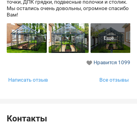
точ­ки, ДПК гряд­ки, под­вес­ные по­лоч­ки и сто­лик.
Мы оста­лись очень до­воль­ны, огром­ное спа­си­бо
Вам!
Нравится
1099
Написать отзыв
Все отзывы
Контакты