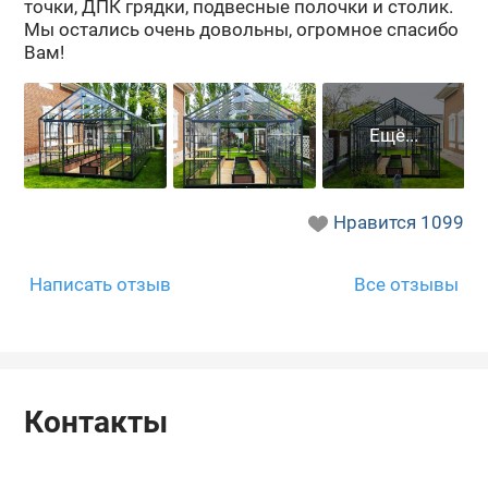
точ­ки, ДПК гряд­ки, под­вес­ные по­лоч­ки и сто­лик.
Мы оста­лись очень до­воль­ны, огром­ное спа­си­бо
Вам!
Нравится
1099
Написать отзыв
Все отзывы
Контакты