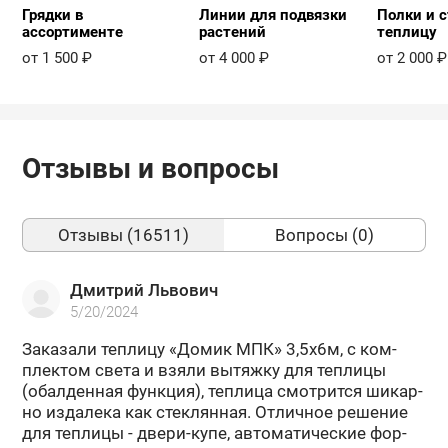
Грядки в
Линии для подвязки
Полки и с
ассортименте
растений
теплицу
от 1 500 ₽
от 4 000 ₽
от 2 000 ₽
Отзывы и вопросы
Отзывы (16511)
Вопросы (0)
Дмитрий Львович
5/20/2024
За­ка­за­ли теп­ли­цу «Домик МПК» 3,5х6м, с ком­
плек­том света и взяли вы­тяж­ку для теп­ли­цы
(обал­ден­ная функ­ция), теп­ли­ца смот­рит­ся ши­кар­
но из­да­ле­ка как стек­лян­ная. От­лич­ное ре­ше­ние
для теп­ли­цы - двери-​купе, ав­то­ма­ти­че­ские фор­