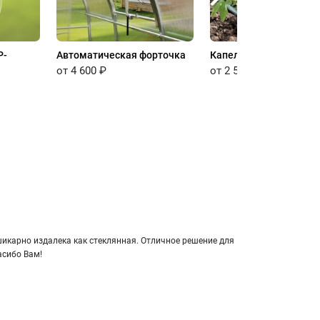
P-
Автоматическая форточка
Капельный полив
от 4 600 ₽
от 2 500 ₽
кар­но из­да­ле­ка как стек­лян­ная. От­лич­ное ре­ше­ние для
а­си­бо Вам!