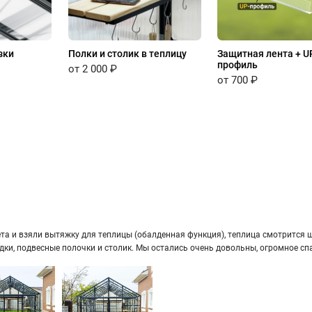
зки
Полки и столик в теплицу
Защитная лента + U
профиль
от 2 000 ₽
от 700 ₽
а и взяли вы­тяж­ку для теп­ли­цы (обал­ден­ная функ­ция), теп­ли­ца смот­рит­ся ши­
ряд­ки, под­вес­ные по­лоч­ки и сто­лик. Мы оста­лись очень до­воль­ны, огром­ное сп