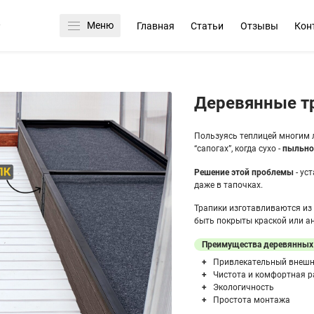
Меню
Главная
Статьи
Отзывы
Кон
Деревянные т
Пользуясь теплицей многим
“сапогах”, когда сухо -
пыльн
Решение этой проблемы
- ус
даже в тапочках.
Трапики изготавливаются из
быть покрыты краской или а
Преимущества деревянных 
Привлекательный внешн
Чистота и комфортная р
Экологичность
Простота монтажа