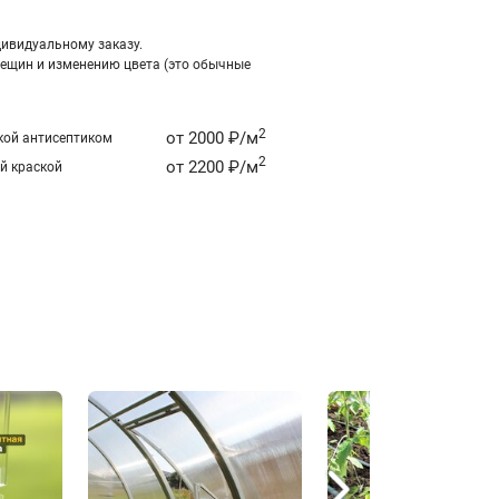
ивидуальному заказу.
ещин и изменению цвета (это обычные
2
от 2000 ₽/м
кой антисептиком
2
от 2200 ₽/м
й краской