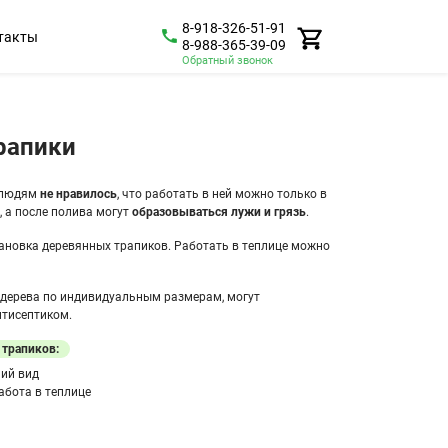
8-918-326-51-91
такты
8-988-365-39-09
Обратный звонок
рапики
 людям
не нравилось
, что работать в ней можно только в
о
, а после полива могут
образовываться лужи и грязь
.
тановка деревянных трапиков. Работать в теплице можно
 дерева по индивидуальным размерам, могут
нтисептиком.
трапиков:
ий вид
абота в теплице