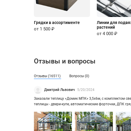
Грядки в ассортименте
Линии для подвя
растений
от 1 500 ₽
от 4 000 ₽
Отзывы и вопросы
Отзывы (16511)
Вопросы (0)
Дмитрий Львович
5/20/2024
За­ка­за­ли теп­ли­цу «Домик МПК» 3,5х6м, с ком­плек­том свет
теп­ли­цы - двери-​купе, ав­то­ма­ти­че­ские фор­точ­ки, ДПК г