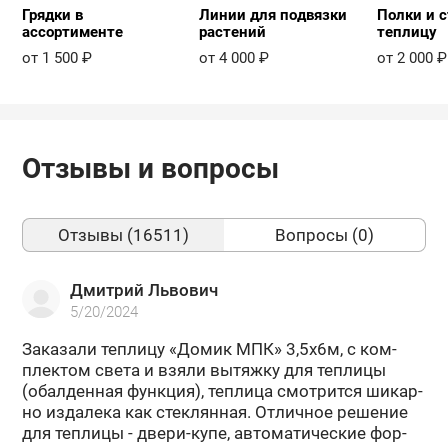
Грядки в
Линии для подвязки
Полки и с
ассортименте
растений
теплицу
от 1 500 ₽
от 4 000 ₽
от 2 000 ₽
Отзывы и вопросы
Отзывы (16511)
Вопросы (0)
Дмитрий Львович
5/20/2024
За­ка­за­ли теп­ли­цу «Домик МПК» 3,5х6м, с ком­
плек­том света и взяли вы­тяж­ку для теп­ли­цы
(обал­ден­ная функ­ция), теп­ли­ца смот­рит­ся ши­кар­
но из­да­ле­ка как стек­лян­ная. От­лич­ное ре­ше­ние
для теп­ли­цы - двери-​купе, ав­то­ма­ти­че­ские фор­