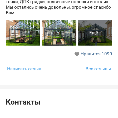
точ­ки, ДПК гряд­ки, под­вес­ные по­лоч­ки и сто­лик.
Мы оста­лись очень до­воль­ны, огром­ное спа­си­бо
Вам!
Нравится
1099
Написать отзыв
Все отзывы
Контакты