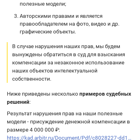
полезные модели;
Авторскими правами и является
правообладателем на фото, видео и др.
графические объекты.
В случае нарушения наших прав, мы будем
вынуждены обратиться в суд для взыскания
компенсации
за незаконное использование
наших объектов интелектуальной
собственности.
Ниже приведены несколько
примеров судебных
решений
:
Результат нарушения прав на наши полезные
модели - присуждение денежной компенсации в
размере 4 000 000 ₽:
https://kad.arbitr.ru/Document/Pdf/c8028227-dd16-49b9-8c4c-8d2d0ed5cfbf/7e4b1c70-5829-4515-aa7e-9b10fab4e0be/A13-5545-2019_20191226_Postanovlenie_apelljacionnoj_instancii.pdf?isAddStamp=True