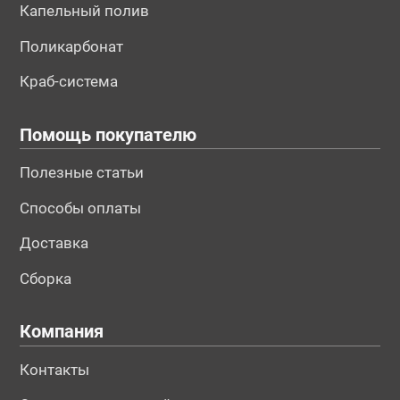
Капельный полив
Поликарбонат
Краб-система
Помощь покупателю
№194508
№194512
№195656
Полезные статьи
Способы оплаты
Доставка
Сборка
Компания
Контакты
№195659
№195663
№195664