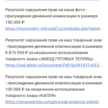
Результат нарушения прав на наши фото -
присуждение денежной коменсации в размере
150 000 ₽:
https://muromsky--wld.sudrf.ru/modules.php?name=sud_delo&srv_num=1&name_op=case&case_id=28356963&case_uid=0af032a6-28aa-41f1-94fd-0f7493dedf2e&delo_id=1540005
Результат нарушения прав на наш товарный знак
- присуждение денежной компенсации в размере
8 875 955 ₽ за незаконное использование
товарного знака «ЗАВОД ГОТОВЫХ ТЕПЛИЦ»
https://kad.arbitr.ru/Document/Pdf/5c99187f-ef23-4251-abf7-3f09f0c1f1da/a60b2388-b75b-44a2-8e1d-f5139bbf453c/A31-8582-2019_20220524_Reshenija_i_postanovlenija.pdf?isAddStamp=True
Результат нарушения прав на наш товарный знак
- присуждение денежной компенсации в размере
100 000 ₽ за незаконное использование
товарного знака «КАПЛЯ»
https://socexpertiza.ru/kaplya-kak-sredstvo-individualizatsii.php