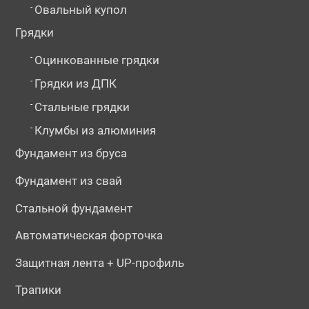
-
Овальный купол
Грядки
-
Оцинкованные грядки
-
Грядки из ДПК
-
Стальные грядки
№129526
№129527
№184200
-
Клумбы из алюминия
Фундамент из бруса
Фундамент из свай
Стальной фундамент
Автоматическая форточка
Защитная лента + UP-профиль
№184225
№194503
№194505
Трапики