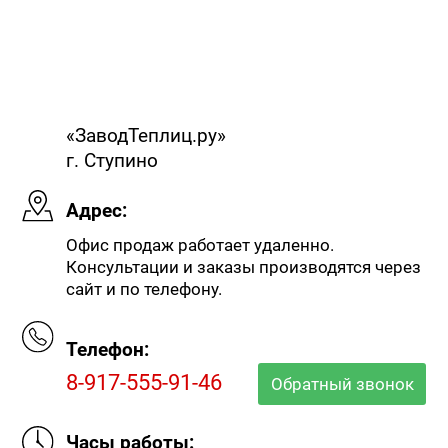
№203538
№203539
№203540
«ЗаводТеплиц.ру»
г. Ступино
Адрес:
Офис продаж работает удаленно.
Консультации и заказы производятся через
сайт и по телефону.
№203545
№203546
№203557
Телефон:
8-917-555-91-46
Обратный звонок
Часы работы: