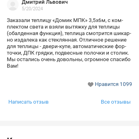
Дмитрий Львович
№797791
№815976
№879533
5/20/2024
За­ка­за­ли теп­ли­цу «Домик МПК» 3,5х6м, с ком­
плек­том света и взяли вы­тяж­ку для теп­ли­цы
(обал­ден­ная функ­ция), теп­ли­ца смот­рит­ся ши­кар­
но из­да­ле­ка как стек­лян­ная. От­лич­ное ре­ше­ние
для теп­ли­цы - двери-​купе, ав­то­ма­ти­че­ские фор­
точ­ки, ДПК гряд­ки, под­вес­ные по­лоч­ки и сто­лик.
Мы оста­лись очень до­воль­ны, огром­ное спа­си­бо
Вам!
№896946
№209682
№173055
Нравится
1099
Написать отзыв
Все отзывы