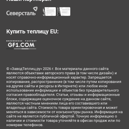
№196017
№196019
№196025
Купить теплицу EU:
© «ЗаводТеплиц.ру» 2026 г. Все материалы данного сайта
№196693
№196694
№196695
являются объектами авторского права (в том числе дизайн) и
носят справочно-информационный характер. Запрещается
копирование, распространение (в том числе путем копирования
на другие сайты и ресурсы в Интернете) или любое иное
использование информации и объектов без предварительного
согласия правообладателя. Статьи, отзывы и информационные
блоки, содержащие оценочное суждение на данном сайте,
являются частным мнением лица его составившего или
владельца сайта. Стоимость товара ориентировочная и может
меняться в зависимости от конъюнктуры рынка. Информация на
сайте не является публичной офертой. Точную информацию о
наличии и стоимости товара уточняйте в офисах продаж или по
номерам телефонов.