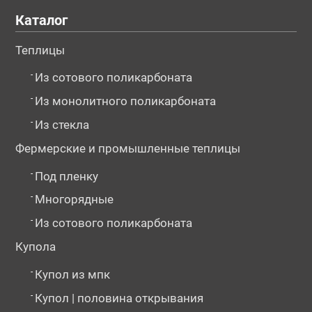
Каталог
Теплицы
-
Из сотового поликарбоната
№118676
№118677
№121847
-
Из монолитного поликарбоната
-
Из стекла
Фермерские и промышленные теплицы
-
Под пленку
-
Многорядные
-
Из сотового поликарбоната
Купола
№121850
№121852
№121854
-
Купол из мпк
-
Купол | половина открывания