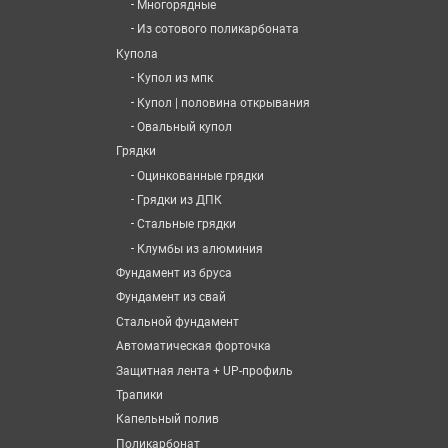
-
Многорядные
-
Из сотового поликарбоната
Купола
-
Купол из мпк
-
Купол | половина открывания
-
Овальный купол
№195666
№196016
№
Грядки
-
Оцинкованные грядки
-
Грядки из ДПК
-
Стальные грядки
-
Клумбы из алюминия
Фундамент из бруса
Фундамент из свай
Стальной фундамент
Автоматическая форточка
Защитная лента + UP-профиль
Трапики
№196695
№196723
№
Капельный полив
Поликарбонат