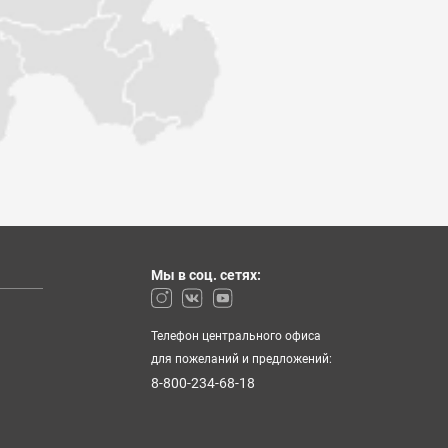
№194503
№194505
Мы в соц. сетях:
№195664
№195665
Телефон центрального офиса
для пожеланий и предложений:
8-800-234-68-18