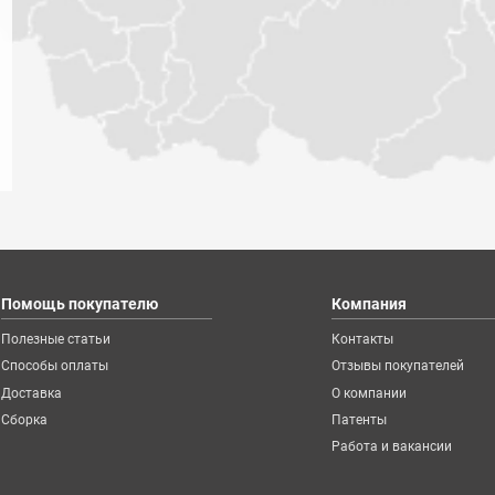
129527
№184200
№184225
Помощь покупателю
Компания
Полезные статьи
Контакты
195656
№195659
№195663
Способы оплаты
Отзывы покупателей
Доставка
О компании
Сборка
Патенты
Работа и вакансии