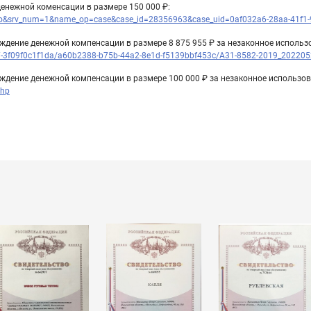
денежной коменсации в размере 150 000 ₽:
elo&srv_num=1&name_op=case&case_id=28356963&case_uid=0af032a6-28aa-41f1-
суждение денежной компенсации в размере 8 875 955 ₽ за незаконное испол
bf7-3f09f0c1f1da/a60b2388-b75b-44a2-8e1d-f5139bbf453c/A31-8582-2019_2022052
уждение денежной компенсации в размере 100 000 ₽ за незаконное использо
php