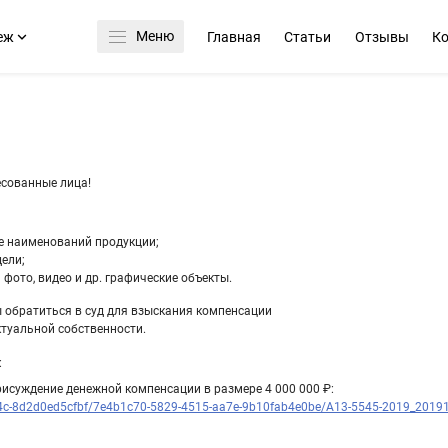
Меню
еж
Главная
Статьи
Отзывы
К
есованные лица!
ле наименований продукции;
ели;
фото, видео и др. графические объекты.
 обратиться в суд для взыскания компенсации
туальной собственности.
:
рисуждение денежной компенсации в размере 4 000 000 ₽:
c4c-8d2d0ed5cfbf/7e4b1c70-5829-4515-aa7e-9b10fab4e0be/A13-5545-2019_2019122