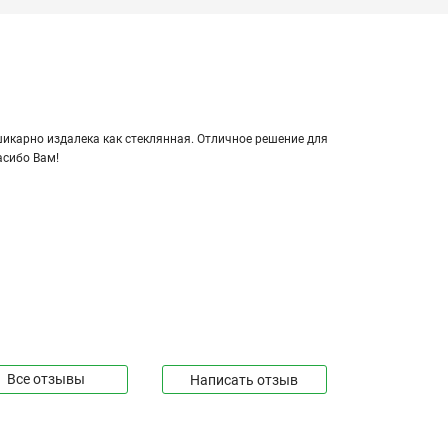
кар­но из­да­ле­ка как стек­лян­ная. От­лич­ное ре­ше­ние для
а­си­бо Вам!
№203539
№203540
Все отзывы
Написать отзыв
№184199
№118669