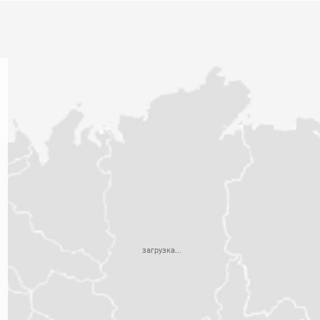
118676
№118677
№121847
загрузка...