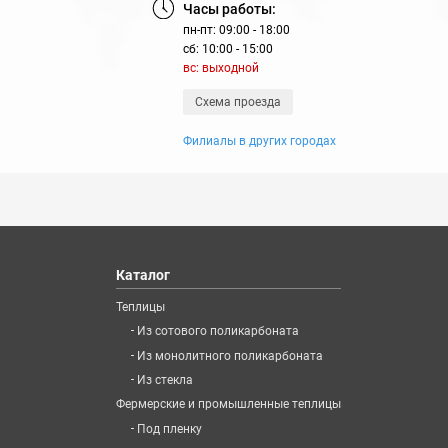
Часы работы:
пн-пт: 09:00 - 18:00
сб: 10:00 - 15:00
№121854
№129526
№
вс: выходной
Схема проезда
Филиалы в других городах
Каталог
Теплицы
№194508
№194512
№
-
Из сотового поликарбоната
-
Из монолитного поликарбоната
-
Из стекла
Фермерские и промышленные теплицы
-
Под пленку