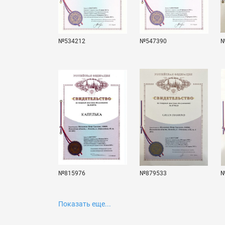
№534212
№547390
№
№815976
№879533
№
Показать еще...