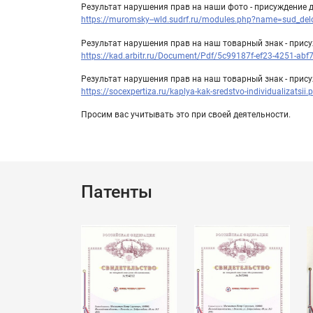
Результат нарушения прав на наши фото - присуждение 
https://muromsky--wld.sudrf.ru/modules.php?name=sud_d
Результат нарушения прав на наш товарный знак - при
https://kad.arbitr.ru/Document/Pdf/5c99187f-ef23-4251-a
Результат нарушения прав на наш товарный знак - прис
https://socexpertiza.ru/kaplya-kak-sredstvo-individualizatsii.
Просим вас учитывать это при своей деятельности.
Патенты