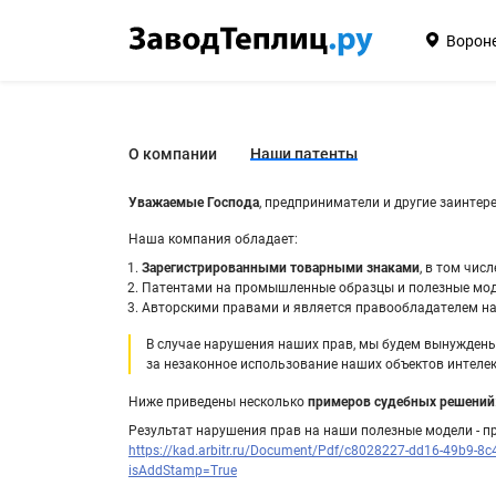
Ворон
О компании
Наши патенты
Уважаемые Господа
, предприниматели и другие заинтер
Наша компания обладает:
Зарегистрированными товарными знаками
, в том чис
Патентами на промышленные образцы и полезные мод
Авторскими правами и является правообладателем на 
В случае нарушения наших прав, мы будем вынуждены
за незаконное использование наших объектов интелек
Ниже приведены несколько
примеров судебных решений
Результат нарушения прав на наши полезные модели - п
https://kad.arbitr.ru/Document/Pdf/c8028227-dd16-49b9-8
isAddStamp=True