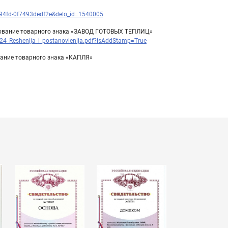
94fd-0f7493dedf2e&delo_id=1540005
ьзование товарного знака «ЗАВОД ГОТОВЫХ ТЕПЛИЦ»
4_Reshenija_i_postanovlenija.pdf?isAddStamp=True
вание товарного знака «КАПЛЯ»