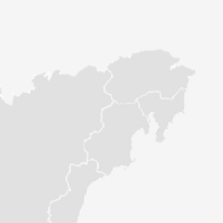
№121850
№121852