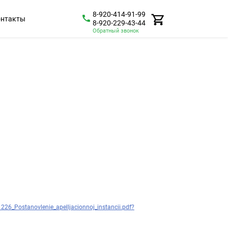
8-920-414-91-99
онтакты
8-920-229-43-44
Обратный звонок
6_Postanovlenie_apelljacionnoj_instancii.pdf?