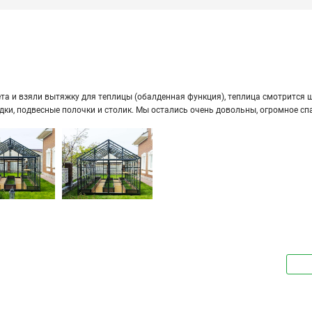
а и взяли вы­тяж­ку для теп­ли­цы (обал­ден­ная функ­ция), теп­ли­ца смот­рит­ся ши­
ряд­ки, под­вес­ные по­лоч­ки и сто­лик. Мы оста­лись очень до­воль­ны, огром­ное сп
203155
№203172
№203538
203557
№204056
№204392