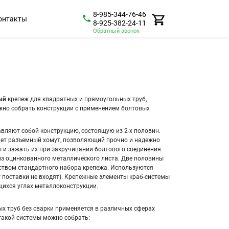
8-985-344-76-46
онтакты
8-925-382-24-11
Обратный звонок
ый
крепеж для квадратных и прямоугольных труб,
но собрать конструкции с применением болтовых
вляют собой конструкцию, состоящую из 2-х половин.
ет разъемный хомут, позволяющий прочно и надежно
 и зажать их при закручивании болтового соединения.
з оцинкованного металлического листа. Две половины
ством стандартного набора крепежа. Используются
т поставки не входят). Крепежные элементы краб-системы
ихся углах металлоконструкции.
х труб без сварки применяется в различных сферах
такой системы можно собрать: