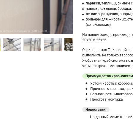
парники, теплицы, зимние 
навесы, козырьки, беседки;
легкие ограждения, опоры 
вольеры для животных, сте
(сена/соломы).
На нашем заводе производя
20х20 и 25х25.
Особенностью Т-образной кр
выполнить не только таврово
Х-образная краб-система поз
четыре отрезка металлическ
Преимущества краб-систем
Устойчивость к коррози
Прочность крепежа, ср
Возможность многоразо
Простота монтажа
Недостатки:
На данный момент не о