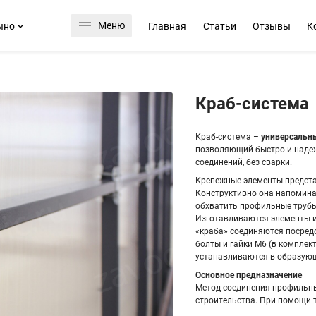
Меню
ыно
Главная
Статьи
Отзывы
К
Краб-система
Краб-система –
универсальн
позволяющий быстро и надеж
соединений, без сварки.
Крепежные элементы предста
Конструктивно она напомина
обхватить профильные трубы
Изготавливаются элементы и
«краба» соединяются посред
болты и гайки М6 (в комплек
устанавливаются в образующ
Основное предназначение
Метод соединения профильны
строительства. При помощи 