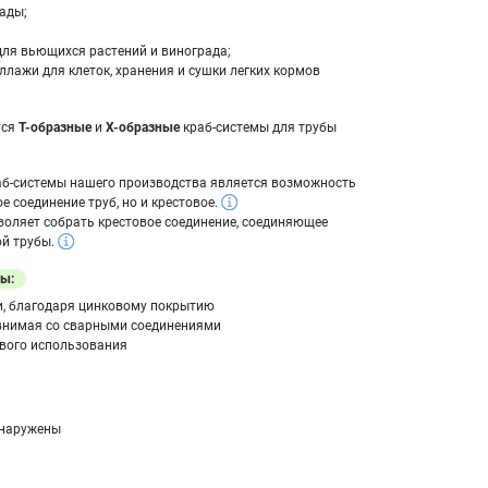
сады;
для вьющихся растений и винограда;
ллажи для клеток, хранения и сушки легких кормов
тся
Т-образные
и
Х-образные
краб-системы для трубы
аб-системы нашего производства является возможность
е соединение труб, но и крестовое.
воляет собрать крестовое соединение, соединяющее
ой трубы.
ы:
и, благодаря цинковому покрытию
авнимая со сварными соединениями
вого использования
бнаружены