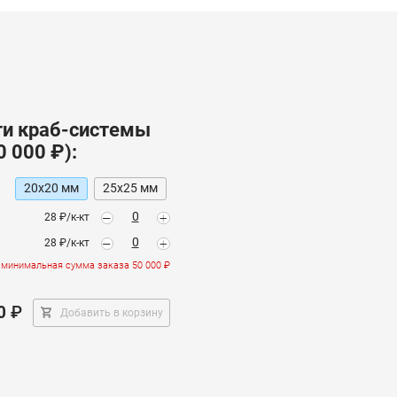
ти
краб-системы
0 000 ₽):
20х20
мм
25х25
мм
:
-
+
28 ₽/к-кт
-
+
28 ₽/к-кт
минимальная сумма заказа 50 000 ₽
0
₽
Добавить в корзину