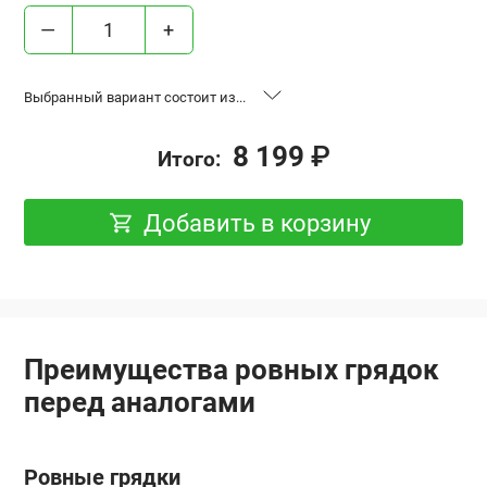
—
+
Выбранный вариант состоит из...
«Ровные грядки», высота 17 см,
2 шт.
8 199
₽
Итого:
база 1x2 м, Оцинковка
Удлинение “Ровная грядка”,
2 шт.
Добавить в корзину
высота 17 см, 1x2 м, Оцинковка
Преимущества ровных грядок
перед аналогами
Ровные грядки