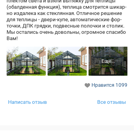
плек­том света и взяли вы­тяж­ку для теп­ли­цы
(обал­ден­ная функ­ция), теп­ли­ца смот­рит­ся ши­кар­
но из­да­ле­ка как стек­лян­ная. От­лич­ное ре­ше­ние
для теп­ли­цы - двери-​купе, ав­то­ма­ти­че­ские фор­
точ­ки, ДПК гряд­ки, под­вес­ные по­лоч­ки и сто­лик.
Мы оста­лись очень до­воль­ны, огром­ное спа­си­бо
Вам!
Нравится
1099
Написать отзыв
Все отзывы