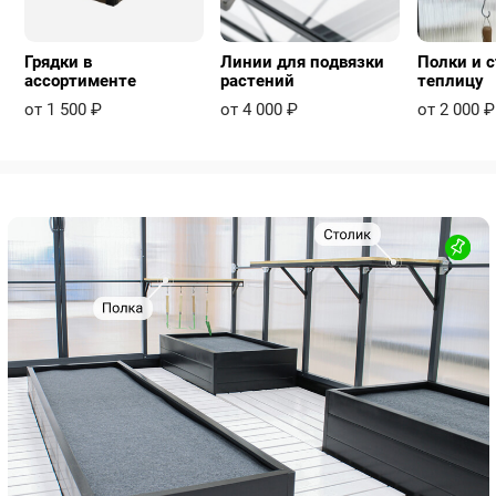
Грядки в
Линии для подвязки
Полки и с
ассортименте
растений
теплицу
от 1 500 ₽
от 4 000 ₽
от 2 000 ₽