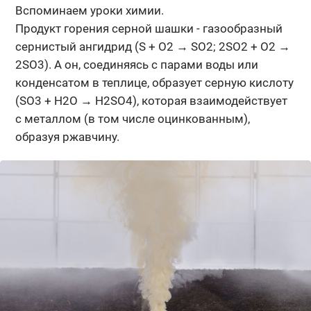
Вспоминаем уроки химии.
Продукт горения серной шашки - газообразный
сернистый ангидрид (S + O2 → SO2; 2SO2 + O2 →
2SO3). А он, соединяясь с парами воды или
конденсатом в теплице, образует серную кислоту
(SO3 + H2O → H2SO4), которая взаимодействует
с металлом (в том числе оцинкованным),
образуя ржавчину.