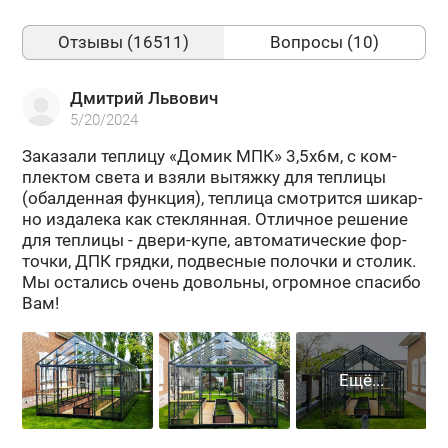
Отзывы (16511)
Вопросы (10)
Дмитрий Львович
5/20/2024
За­ка­за­ли теп­ли­цу «Домик МПК» 3,5х6м, с ком­
плек­том света и взяли вы­тяж­ку для теп­ли­цы
(обал­ден­ная функ­ция), теп­ли­ца смот­рит­ся ши­кар­
но из­да­ле­ка как стек­лян­ная. От­лич­ное ре­ше­ние
для теп­ли­цы - двери-​купе, ав­то­ма­ти­че­ские фор­
точ­ки, ДПК гряд­ки, под­вес­ные по­лоч­ки и сто­лик.
Мы оста­лись очень до­воль­ны, огром­ное спа­си­бо
Вам!