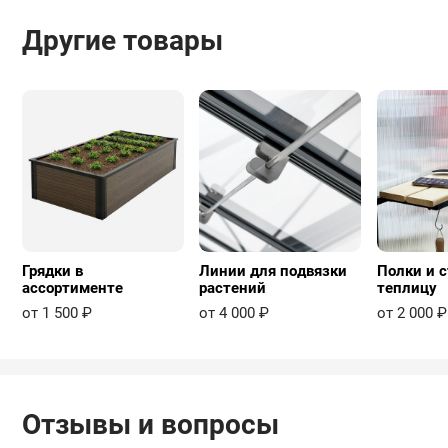
Другие товары
Грядки в
Линии для подвязки
Полки и с
ассортименте
растений
теплицу
от 1 500 ₽
от 4 000 ₽
от 2 000 ₽
Отзывы и вопросы