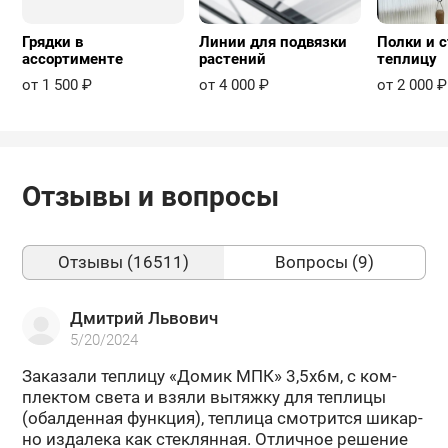
Грядки в
Линии для подвязки
Полки и с
ассортименте
растений
теплицу
от 1 500 ₽
от 4 000 ₽
от 2 000 ₽
Отзывы и вопросы
Отзывы (16511)
Вопросы (9)
Дмитрий Львович
5/20/2024
За­ка­за­ли теп­ли­цу «Домик МПК» 3,5х6м, с ком­
плек­том света и взяли вы­тяж­ку для теп­ли­цы
(обал­ден­ная функ­ция), теп­ли­ца смот­рит­ся ши­кар­
но из­да­ле­ка как стек­лян­ная. От­лич­ное ре­ше­ние