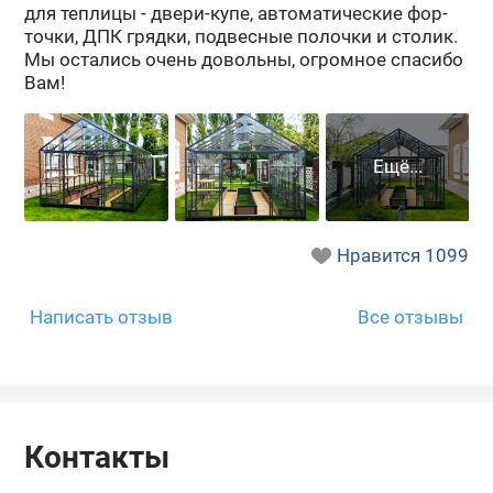
для теп­ли­цы - двери-​купе, ав­то­ма­ти­че­ские фор­
точ­ки, ДПК гряд­ки, под­вес­ные по­лоч­ки и сто­лик.
Мы оста­лись очень до­воль­ны, огром­ное спа­си­бо
Вам!
Нравится
1099
Написать отзыв
Все отзывы
Контакты