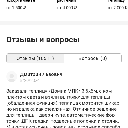
ассортименте
растений
теплицу
от 1 500 ₽
от 4 000 ₽
от 2 000 ₽
Отзывы и вопросы
Отзывы (16511)
Вопросы (0)
Дмитрий Львович
5/20/2024
За­ка­за­ли теп­ли­цу «Домик МПК» 3,5х6м, с ком­
плек­том света и взяли вы­тяж­ку для теп­ли­цы
(обал­ден­ная функ­ция), теп­ли­ца смот­рит­ся ши­кар­
но из­да­ле­ка как стек­лян­ная. От­лич­ное ре­ше­ние
для теп­ли­цы - двери-​купе, ав­то­ма­ти­че­ские фор­
точ­ки, ДПК гряд­ки, под­вес­ные по­лоч­ки и сто­лик.
Мы оста­лись очень до­воль­ны, огром­ное спа­си­бо