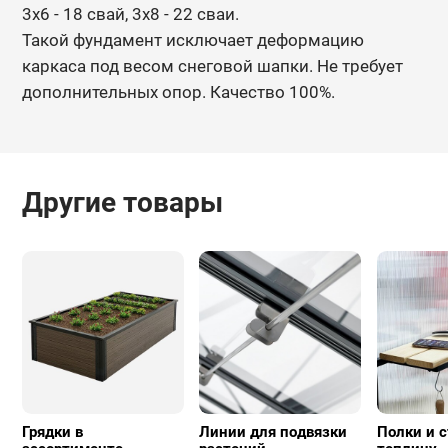
3х6 - 18 свай, 3х8 - 22 сваи.
Такой фундамент исключает деформацию
каркаса под весом снеговой
шапки. Не требует
дополнительных опор. Качество 100%.
Другие товары
Грядки в
Линии для подвязки
Полки и с