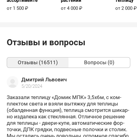
ассортименте
растений
теплицу
от 1 500 ₽
от 4 000 ₽
от 2 000 ₽
Отзывы и вопросы
Отзывы (16511)
Вопросы (0)
Дмитрий Львович
5/20/2024
За­ка­за­ли теп­ли­цу «Домик МПК» 3,5х6м, с ком­
плек­том света и взяли вы­тяж­ку для теп­ли­цы
(обал­ден­ная функ­ция), теп­ли­ца смот­рит­ся ши­кар­
но из­да­ле­ка как стек­лян­ная. От­лич­ное ре­ше­ние
для теп­ли­цы - двери-​купе, ав­то­ма­ти­че­ские фор­
точ­ки, ДПК гряд­ки, под­вес­ные по­лоч­ки и сто­лик.
Мы оста­лись очень до­воль­ны, огром­ное спа­си­бо