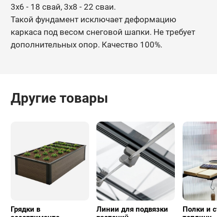
3х6 - 18 свай, 3х8 - 22 сваи.
Такой фундамент исключает деформацию
каркаса под весом снеговой
шапки. Не требует
дополнительных опор. Качество 100%.
Другие товары
Грядки в
Линии для подвязки
Полки и с